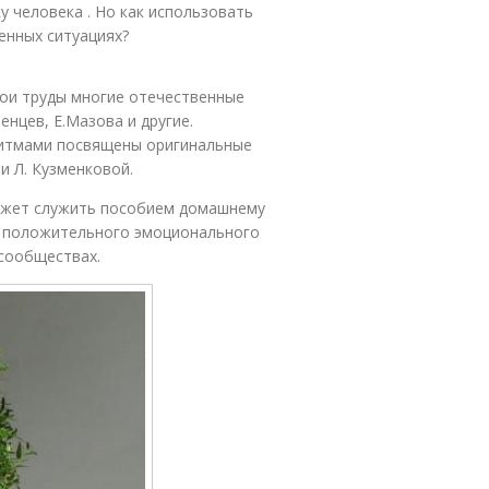
у человека . Но как использовать
енных ситуациях?
вои труды многие отечественные
енцев, Е.Мазова и другие.
ритмами посвящены оригинальные
и Л. Кузменковой.
может служить пособием домашнему
ия положительного эмоционального
 сообществах.