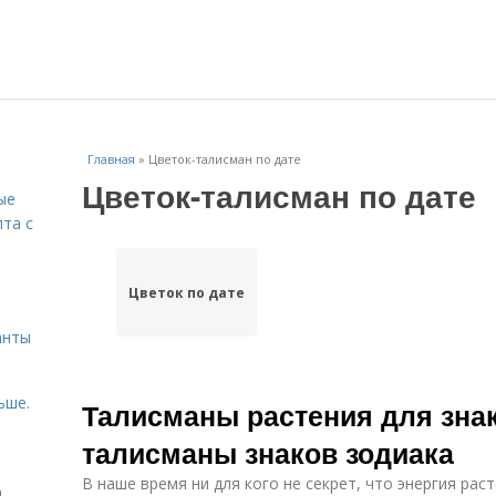
Главная
»
Цветок-талисман по дате
Цветок-талисман по дате
ые
пта с
й
Цветок по дате
анты
ьше.
Талисманы растения для знак
талисманы знаков зодиака
В наше время ни для кого не секрет, что энергия раст
а