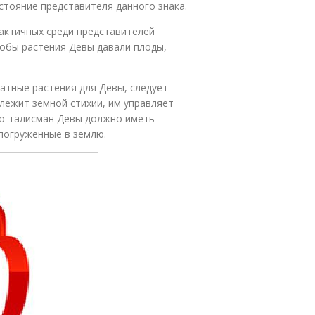
тояние представителя данного знака.
рактичных среди представителей
тобы растения Девы давали плоды,
атные растения для Девы, следует
длежит земной стихии, им управляет
во-талисман Девы должно иметь
 погруженные в землю.