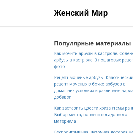
Женский Мир
Популярные материалы
Как мочить арбузы в кастрюле. Солен
арбузы в кастрюле: 3 пошаговых реце
фото
Рецепт моченые арбузы. Классически
рецепт моченых в бочке арбузов в
домашних условиях и различные вари
добавок
Как заставить цвести хризантемы ран
Выбор места, почвы и посадочного
материала
Беспроигрышная шуточная лотерея н