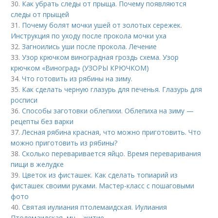
30.
Как убрать следы от прыща. Почему появляются
следы от прыщей
31.
Почему болят мочки ушей от золотых сережек.
Инструкция по уходу после прокола мочки уха
32.
Загноились уши после прокола. Лечение
33.
Узор крючком виноградная гроздь схема. Узор
крючком «Виноград» (УЗОРЫ КРЮЧКОМ)
34.
Что готовить из рябины на зиму.
35.
Как сделать черную глазурь для печенья. Глазурь для
росписи
36.
Способы заготовки облепихи. Облепиха на зиму —
рецепты без варки
37.
Лесная рябина красная, что можно приготовить. Что
можно приготовить из рябины?
38.
Сколько переваривается яйцо. Время переваривания
пищи в желудке
39.
Цветок из фисташек. Как сделать топиарий из
фисташек своими руками. Мастер-класс с пошаговыми
фото
40.
Святая иулиания птолемаидская. Иулиания
Птолемаидская, мц. - житие