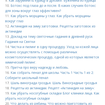
9.
Как зарумянить курицу в духовке. Буженина из курицы
10.
Ботокс под глаза до и после. В каких случаях ботокс
для зоны вокруг глаз эффективен?
11.
Как убрать морщины у глаз. Как убрать морщины
вокруг глаз
12.
Актинидия на зиму заготовки. Рецепты заготовок из
актинидии
13.
Доклад на тему святочные гадания в древней руси.
Гадания на Святки
14.
Чистка и пилинг в одну процедуру. Уход за кожей лица
можно осуществлять с помощью различных
косметологических процедур, одной из которых является
химический пилинг.
15.
Притча про веру надежду и любовь.
16.
Как собрать пенал для школы. Часть 1 Часть 1 из 2:
Соберите школьный пенал
17.
Шаль винограда гроздья. Шаль Виноградные гроздья
18.
Рецепты из актинидии. Рецепт «Актинидия на зиму»:
19.
Как убрать носогубные складки Блог клиники лица. Как
убрать носогубные складки
20.
Что делать из рябины. Что можно приготовить из