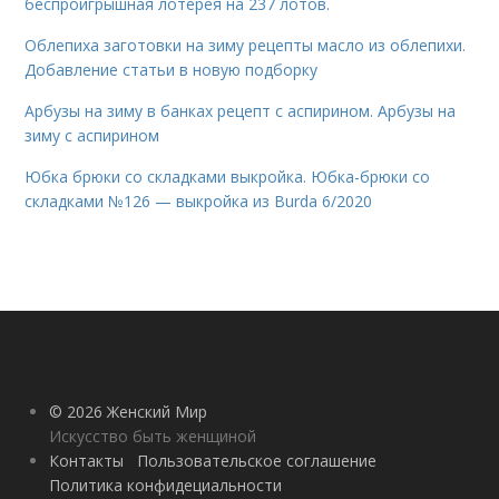
беспроигрышная лотерея на 237 лотов.
Облепиха заготовки на зиму рецепты масло из облепихи.
Добавление статьи в новую подборку
Арбузы на зиму в банках рецепт с аспирином. Арбузы на
зиму с аспирином
Юбка брюки со складками выкройка. Юбка-брюки со
складками №126 — выкройка из Burda 6/2020
© 2026 Женский Мир
Искусство быть женщиной
Контакты
Пользовательское соглашение
Политика конфидециальности