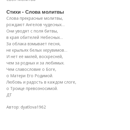
Стихи - Слова молитвы
Слова прекрасные молитвы,
рождают Ангелов чудесных…
Они уводят с поля битвы,
в края обителей Небесных…
За облака взмывает песня,
не крыльях белых херувимов…
И нет её милей, воскресней,
чем за родных и за любимых.
Чем славословие о Боге,
о Матери Его Родимой.
Любовь и радость в каждом слоге,
о Троице превозносимой.
ДТ
Автор: dyatlova1962