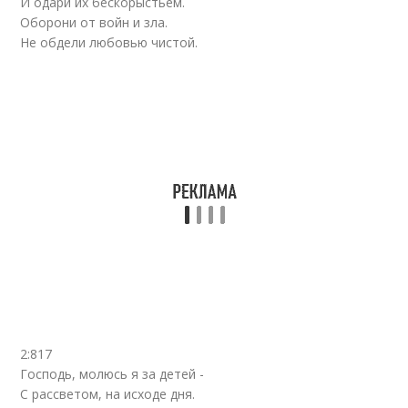
И одари их бескорыстьем.
Оборони от войн и зла.
Не обдели любовью чистой.
2:817
Господь, молюсь я за детей -
С рассветом, на исходе дня.