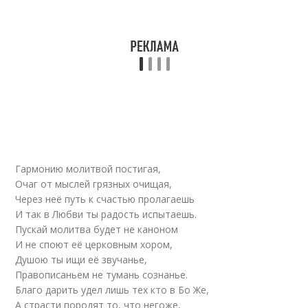
Гармонию молитвой постигая,
Очаг от мыслей грязных очищая,
Через неё путь к счастью пролагаешь
И так в Любви ты радость испытаешь.
Пускай молитва будет не каноном
И не споют её церковным хором,
Душою ты ищи её звучанье,
Правописаньем не тумань сознанье.
Благо дарить удел лишь тех кто в Бо Же,
А страсти породят то, что негоже,