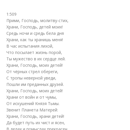
1:509
Прими, Господь, молитву-стих,
Храни, Господь, детей моих!
Средь ночи и средь бела дня
Храни, как ты хранишь меня!
В час испытания лихой,
Что посылает жизнь порой,
Ты мужество в их сердце лей.
Храни, Господь, моих детей!
От чёрных стрел обереги,
С тропы неверной уведи,
Пошли им преданных друзей.
Храни, Господь, моих детей!
Храни от войн и от чумы,
От искушений Князя Тьмы.
Звенит Планета Матерей:
Храни, Господь, храни детей!
Да будет путь их чист и ясен,
В делах и помыслах прекрасен,