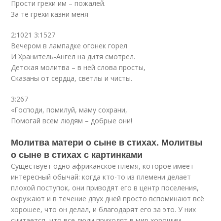
Прости грехи им – пожалей.
За те грехи казни меня
2:1021 3:1527
Вечером в лампадке огонек горел
И Хранитель-Ангел на дитя смотрел.
Детская молитва – в ней слова просты,
Сказаны от сердца, светлы и чисты.
3:267
«Господи, помилуй, маму сохрани,
Помогай всем людям – добрые они!
Молитва матери о сыне в стихах. Молитвы
о сыне в стихах с картинками
Существует одно африканское племя, которое имеет
интересный обычай: когда кто-то из племени делает
плохой поступок, они приводят его в центр поселения,
окружают и в течение двух дней просто вспоминают всё
хорошее, что он делал, и благодарят его за это. У них
считается, что все люди приходят в мир хорошим.