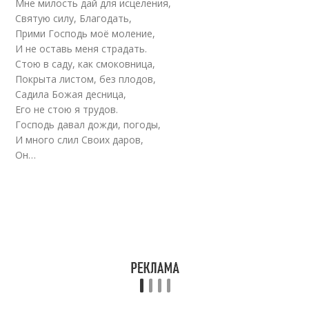
Мне милость дай для исцеления,
Святую силу, Благодать,
Прими Господь моё моление,
И не оставь меня страдать.
Стою в саду, как смоковница,
Покрыта листом, без плодов,
Садила Божая десница,
Его не стою я трудов.
Господь давал дожди, погоды,
И много слил Своих даров,
Он…