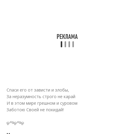
Спаси его от зависти и злобы,
За неразумность строго не карай
И в этом мире грешном и суровом
Заботою Своей не покидай!
ஓજஓજஓ