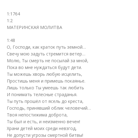
1:1764
1:2
МАТЕРИНСКАЯ МОЛИТВА
1:48
О, Господи, как краток путь земной…
Свечу мою задуть стремится ветер…
Молю, Ты смерть не посылай за мной,
Пока во мне нуждаться будут дети.
Ты можешь хворь любую исцелить,
Простишь меня и примешь покаянье.
Лишь только Ты умеешь так любить
И понимать телесные страданья.
Ты путь прошёл от ясель до креста,
Господь, принявший облик человечий…
Твоя непостижима доброта,
Ты был и есть, и неизменно вечен!
Храни детей моих среди невзгод,
Не допусти угрозы смертной битвы!