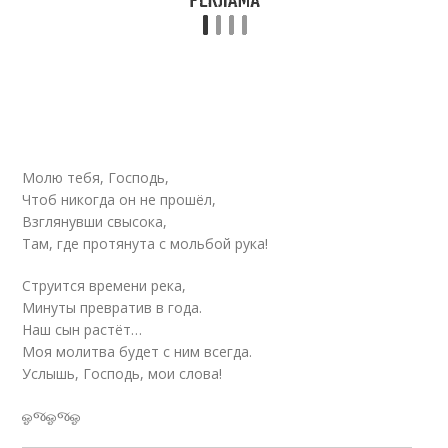
Молю тебя, Господь,
Чтоб никогда он не прошёл,
Взглянувши свысока,
Там, где протянута с мольбой рука!
Струится времени река,
Минуты превратив в года.
Наш сын растёт…
Моя молитва будет с ним всегда.
Услышь, Господь, мои слова!
ஓજஓજஓ