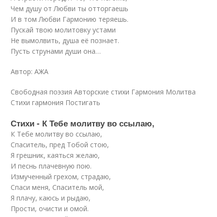
Чем душу от Любви ты отторгаешь
И в том Любви Гармонию теряешь.
Пускай твою молитовку устами
Не вымолвить, душа её познает.
Пусть струнами души она…
Автор: АЖА
Свободная поэзия Авторские стихи Гармония Молитва
Стихи гармония Постигать
Стихи - К Тебе молитву во ссылаю,
К Тебе молитву во ссылаю,
Спаситель, пред Тобой стою,
Я грешник, каяться желаю,
И песнь плачевную пою.
Измученный грехом, страдаю,
Спаси меня, Спаситель мой,
Я плачу, каюсь и рыдаю,
Прости, очисти и омой.