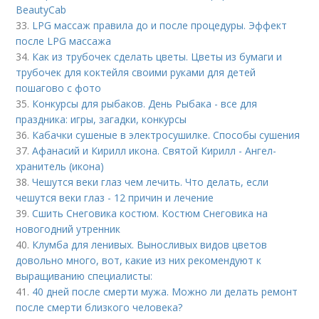
BeautyCab
33.
LPG массаж правила до и после процедуры. Эффект
после LPG массажа
34.
Как из трубочек сделать цветы. Цветы из бумаги и
трубочек для коктейля своими руками для детей
пошагово с фото
35.
Конкурсы для рыбаков. День Рыбака - все для
праздника: игры, загадки, конкурсы
36.
Кабачки сушеные в электросушилке. Способы сушения
37.
Афанасий и Кирилл икона. Святой Кирилл - Ангел-
хранитель (икона)
38.
Чешутся веки глаз чем лечить. Что делать, если
чешутся веки глаз - 12 причин и лечение
39.
Сшить Снеговика костюм. Костюм Снеговика на
новогодний утренник
40.
Клумба для ленивых. Выносливых видов цветов
довольно много, вот, какие из них рекомендуют к
выращиванию специалисты:
41.
40 дней после смерти мужа. Можно ли делать ремонт
после смерти близкого человека?