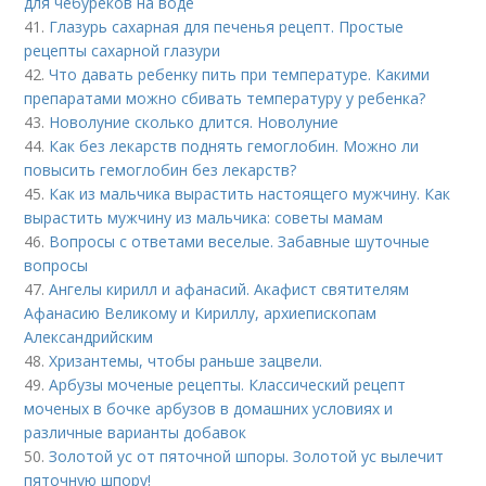
для чебуреков на воде
41.
Глазурь сахарная для печенья рецепт. Простые
рецепты сахарной глазури
42.
Что давать ребенку пить при температуре. Какими
препаратами можно сбивать температуру у ребенка?
43.
Новолуние сколько длится. Новолуние
44.
Как без лекарств поднять гемоглобин. Можно ли
повысить гемоглобин без лекарств?
45.
Как из мальчика вырастить настоящего мужчину. Как
вырастить мужчину из мальчика: советы мамам
46.
Вопросы с ответами веселые. Забавные шуточные
вопросы
47.
Ангелы кирилл и афанасий. Акафист святителям
Афанасию Великому и Кириллу, архиепископам
Александрийским
48.
Хризантемы, чтобы раньше зацвели.
49.
Арбузы моченые рецепты. Классический рецепт
моченых в бочке арбузов в домашних условиях и
различные варианты добавок
50.
Золотой ус от пяточной шпоры. Золотой ус вылечит
пяточную шпору!