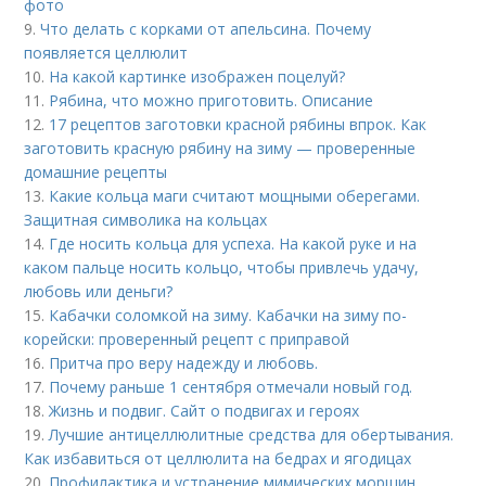
фото
9.
Что делать с корками от апельсина. Почему
появляется целлюлит
10.
На какой картинке изображен поцелуй?
11.
Рябина, что можно приготовить. Описание
12.
17 рецептов заготовки красной рябины впрок. Как
заготовить красную рябину на зиму — проверенные
домашние рецепты
13.
Какие кольца маги считают мощными оберегами.
Защитная символика на кольцах
14.
Где носить кольца для успеха. На какой руке и на
каком пальце носить кольцо, чтобы привлечь удачу,
любовь или деньги?
15.
Кабачки соломкой на зиму. Кабачки на зиму по-
корейски: проверенный рецепт с приправой
16.
Притча про веру надежду и любовь.
17.
Почему раньше 1 сентября отмечали новый год.
18.
Жизнь и подвиг. Сайт о подвигах и героях
19.
Лучшие антицеллюлитные средства для обертывания.
Как избавиться от целлюлита на бедрах и ягодицах
20.
Профилактика и устранение мимических морщин.