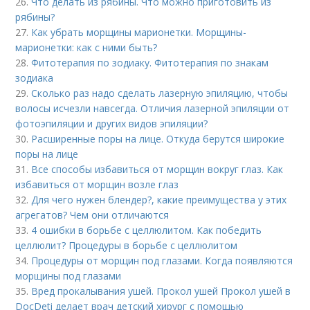
26.
Что делать из рябины. Что можно приготовить из
рябины?
27.
Как убрать морщины марионетки. Морщины-
марионетки: как с ними быть?
28.
Фитотерапия по зодиаку. Фитотерапия по знакам
зодиака
29.
Сколько раз надо сделать лазерную эпиляцию, чтобы
волосы исчезли навсегда. Отличия лазерной эпиляции от
фотоэпиляции и других видов эпиляции?
30.
Расширенные поры на лице. Откуда берутся широкие
поры на лице
31.
Все способы избавиться от морщин вокруг глаз. Как
избавиться от морщин возле глаз
32.
Для чего нужен блендер?, какие преимущества у этих
агрегатов? Чем они отличаются
33.
4 ошибки в борьбе с целлюлитом. Как победить
целлюлит? Процедуры в борьбе с целлюлитом
34.
Процедуры от морщин под глазами. Когда появляются
морщины под глазами
35.
Вред прокалывания ушей. Прокол ушей Прокол ушей в
DocDeti делает врач детский хирург с помощью