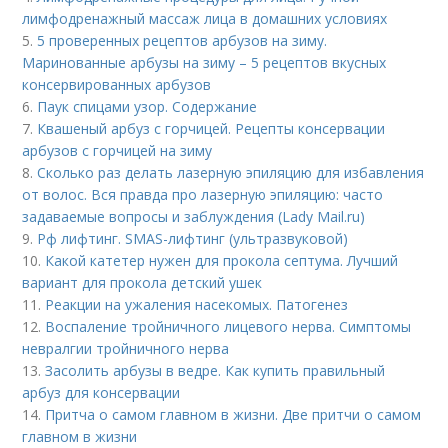
лимфодренажный массаж лица в домашних условиях
5.
5 проверенных рецептов арбузов на зиму.
Маринованные арбузы на зиму – 5 рецептов вкусных
консервированных арбузов
6.
Паук спицами узор. Содержание
7.
Квашеный арбуз с горчицей. Рецепты консервации
арбузов с горчицей на зиму
8.
Сколько раз делать лазерную эпиляцию для избавления
от волос. Вся правда про лазерную эпиляцию: часто
задаваемые вопросы и заблуждения (Lady Mail.ru)
9.
Рф лифтинг. SMAS-лифтинг (ультразвуковой)
10.
Какой катетер нужен для прокола септума. Лучший
вариант для прокола детский ушек
11.
Реакции на ужаления насекомых. Патогенез
12.
Воспаление тройничного лицевого нерва. Симптомы
невралгии тройничного нерва
13.
Засолить арбузы в ведре. Как купить правильный
арбуз для консервации
14.
Притча о самом главном в жизни. Две притчи о самом
главном в жизни