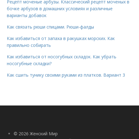
Рецепт моченые арбузы. Классический рецепт моченых в
бочке арбузов в домашних условиях и различные
варианты добавок
Как связать рюши спицами. Рюши-фалды
Как избавиться от запаха в ракушках морских. Как
правильно собирать
Как избавиться от носогубных складок. Как убрать
носогубные складки?
Как сшить тунику своими руками из платков. Вариант 3
© 2026 Женский Мир