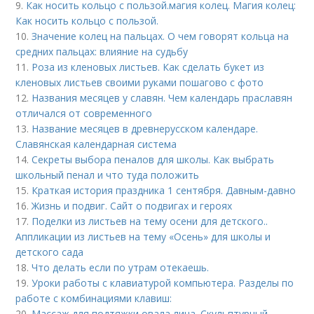
9.
Как носить кольцо с пользой. магия колец. Магия колец:
Как носить кольцо с пользой.
10.
Значение колец на пальцах. О чем говорят кольца на
средних пальцах: влияние на судьбу
11.
Роза из кленовых листьев. Как сделать букет из
кленовых листьев своими руками пошагово с фото
12.
Названия месяцев у славян. Чем календарь праславян
отличался от современного
13.
Название месяцев в древнерусском календаре.
Славянская календарная система
14.
Секреты выбора пеналов для школы. Как выбрать
школьный пенал и что туда положить
15.
Краткая история праздника 1 сентября. Давным-давно
16.
Жизнь и подвиг. Сайт о подвигах и героях
17.
Поделки из листьев на тему осени для детского..
Аппликации из листьев на тему «Осень» для школы и
детского сада
18.
Что делать если по утрам отекаешь.
19.
Уроки работы с клавиатурой компьютера. Разделы по
работе с комбинациями клавиш:
20.
Массаж для подтяжки овала лица. Скульптурный