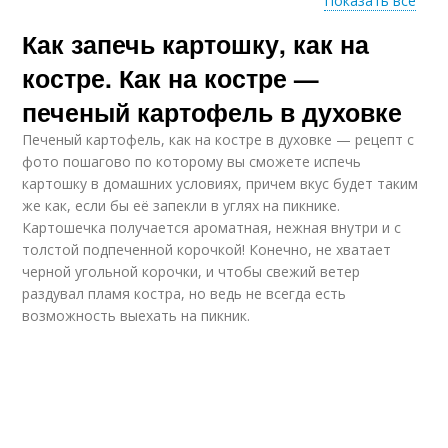
Показать все
Как запечь картошку, как на
Картошки с салом
Картошка с сыром
костре. Как на костре —
печеный картофель в духовке
Печеный картофель, как на костре в духовке — рецепт с
Картошка с грибами
Запеченная картошка
фото пошагово по которому вы сможете испечь
картошку в домашних условиях, причем вкус будет таким
же как, если бы её запекли в углях на пикнике.
Картошечка получается ароматная, нежная внутри и с
толстой подпеченной корочкой! Конечно, не хватает
черной угольной корочки, и чтобы свежий ветер
раздувал пламя костра, но ведь не всегда есть
возможность выехать на пикник.