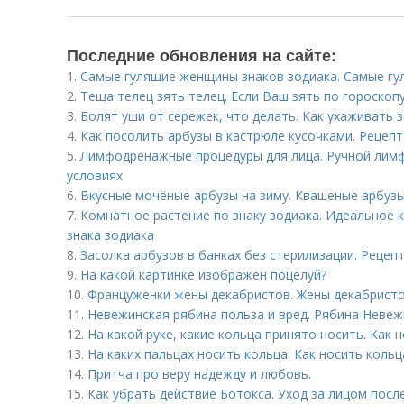
Последние обновления на сайте:
1.
Самые гулящие женщины знаков зодиака. Самые гу
2.
Теща телец зять телец. Если Ваш зять по гороскопу ...
3.
Болят уши от сережек, что делать. Как ухаживать 
4.
Как посолить арбузы в кастрюле кусочками. Рецепт
5.
Лимфодренажные процедуры для лица. Ручной лим
условиях
6.
Вкусные мочёные арбузы на зиму. Квашеные арбуз
7.
Комнатное растение по знаку зодиака. Идеальное 
знака зодиака
8.
Засолка арбузов в банках без стерилизации. Рецеп
9.
На какой картинке изображен поцелуй?
10.
Француженки жены декабристов. Жены декабрист
11.
Невежинская рябина польза и вред. Рябина Невеж
12.
На какой руке, какие кольца принято носить. Как 
13.
На каких пальцах носить кольца. Как носить коль
14.
Притча про веру надежду и любовь.
15.
Как убрать действие Ботокса. Уход за лицом посл