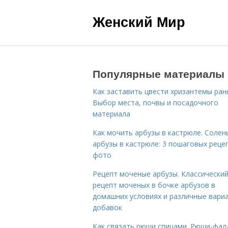
Женский Мир
Популярные материалы
Как заставить цвести хризантемы ран
Выбор места, почвы и посадочного
материала
Как мочить арбузы в кастрюле. Солен
арбузы в кастрюле: 3 пошаговых реце
фото
Рецепт моченые арбузы. Классически
рецепт моченых в бочке арбузов в
домашних условиях и различные вари
добавок
Как связать рюши спицами. Рюши-фал