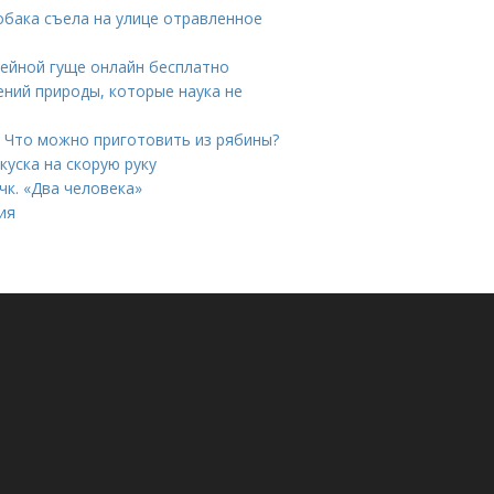
собака съела на улице отравленное
фейной гуще онлайн бесплатно
ений природы, которые наука не
 Что можно приготовить из рябины?
куска на скорую руку
чк. «Два человека»
ия