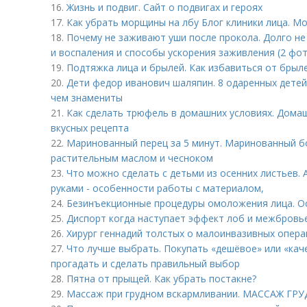
16.
Жизнь и подвиг. Сайт о подвигах и героях
17.
Как убрать морщины на лбу Блог клиники лица. Мо
18.
Почему не заживают уши после прокола. Долго не
и воспаления и способы ускорения заживления (2 фо
19.
Подтяжка лица и брылей. Как избавиться от брыл
20.
Дети федор иванович шаляпин. 8 одаренных детей
чем знамениты
21.
Как сделать трюфель в домашних условиях. Дома
вкусных рецепта
22.
Маринованный перец за 5 минут. Маринованный бо
растительным маслом и чесноком
23.
Что можно сделать с детьми из осенних листьев. 
руками - особенности работы с материалом,
24.
Безинъекционные процедуры омоложения лица. О
25.
Диспорт когда наступает эффект лоб и межбровье
26.
Хирург геннадий толстых о малоинвазивных опера
27.
Что лучше выбрать. Покупать «дешёвое» или «каче
прогадать и сделать правильный выбор
28.
Пятна от прыщей. Как убрать постакне?
29.
Массаж при грудном вскармливании. МАССАЖ Г