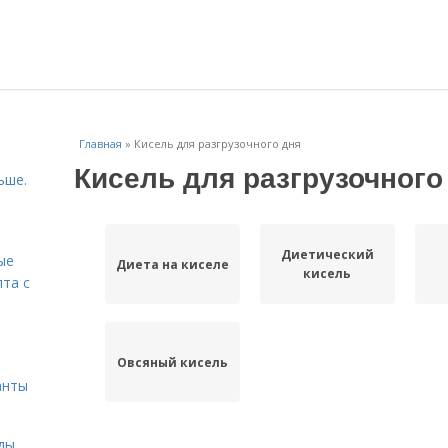
Главная
»
Кисель для разгрузочного дня
Кисель для разгрузочного
ьше.
Диетический
ые
Диета на киселе
кисель
пта с
й
Овсяный кисель
анты
ды