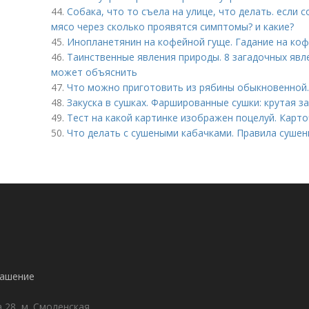
44.
Собака, что то съела на улице, что делать. если 
мясо через сколько проявятся симптомы? и какие?
45.
Инопланетянин на кофейной гуще. Гадание на ко
46.
Таинственные явления природы. 8 загадочных явл
может объяснить
47.
Что можно приготовить из рябины обыкновенной.
48.
Закуска в сушках. Фаршированные сушки: крутая за
49.
Тест на какой картинке изображен поцелуй. Карто
50.
Что делать с сушеными кабачками. Правила сушен
лашение
а 28, м. Смоленская