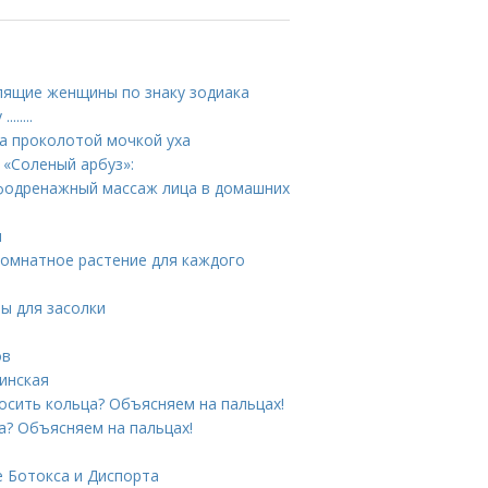
лящие женщины по знаку зодиака
.....
за проколотой мочкой уха
 «Соленый арбуз»:
фодренажный массаж лица в домашних
ы
комнатное растение для каждого
ты для засолки
ов
инская
носить кольца? Объясняем на пальцах!
ца? Объясняем на пальцах!
е Ботокса и Диспорта