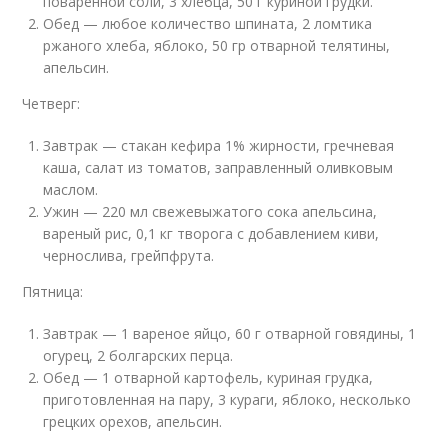
поваренной соли, 3 хлебца, 50 г куриной грудки.
Обед — любое количество шпината, 2 ломтика
ржаного хлеба, яблоко, 50 гр отварной телятины,
апельсин.
Четверг:
Завтрак — стакан кефира 1% жирности, гречневая
каша, салат из томатов, заправленный оливковым
маслом.
Ужин — 220 мл свежевыжатого сока апельсина,
вареный рис, 0,1 кг творога с добавлением киви,
чернослива, грейпфрута.
Пятница:
Завтрак — 1 вареное яйцо, 60 г отварной говядины, 1
огурец, 2 болгарских перца.
Обед — 1 отварной картофель, куриная грудка,
приготовленная на пару, 3 кураги, яблоко, несколько
грецких орехов, апельсин.