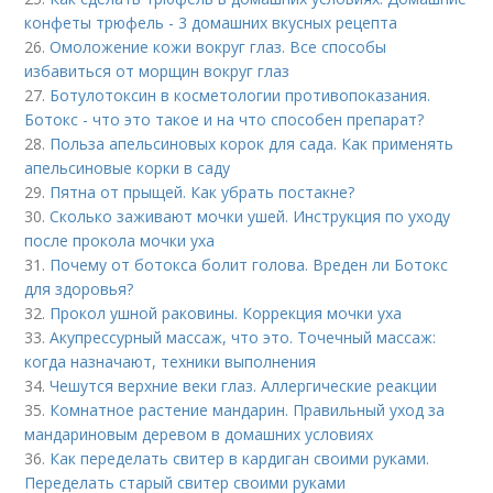
конфеты трюфель - 3 домашних вкусных рецепта
26.
Омоложение кожи вокруг глаз. Все способы
избавиться от морщин вокруг глаз
27.
Ботулотоксин в косметологии противопоказания.
Ботокс - что это такое и на что способен препарат?
28.
Польза апельсиновых корок для сада. Как применять
апельсиновые корки в саду
29.
Пятна от прыщей. Как убрать постакне?
30.
Сколько заживают мочки ушей. Инструкция по уходу
после прокола мочки уха
31.
Почему от ботокса болит голова. Вреден ли Ботокс
для здоровья?
32.
Прокол ушной раковины. Коррекция мочки уха
33.
Акупрессурный массаж, что это. Точечный массаж:
когда назначают, техники выполнения
34.
Чешутся верхние веки глаз. Аллергические реакции
35.
Комнатное растение мандарин. Правильный уход за
мандариновым деревом в домашних условиях
36.
Как переделать свитер в кардиган своими руками.
Переделать старый свитер своими руками