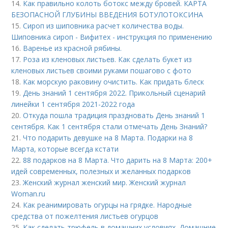
14.
Как правильно колоть ботокс между бровей. КАРТА
БЕЗОПАСНОЙ ГЛУБИНЫ ВВЕДЕНИЯ БОТУЛОТОКСИНА
15.
Сироп из шиповника расчет количества воды.
Шиповника сироп - Вифитех - инструкция по применению
16.
Варенье из красной рябины.
17.
Роза из кленовых листьев. Как сделать букет из
кленовых листьев своими руками пошагово с фото
18.
Как морскую раковину очистить. Как придать блеск
19.
День знаний 1 сентября 2022. Прикольный сценарий
линейки 1 сентября 2021-2022 года
20.
Откуда пошла традиция праздновать День знаний 1
сентября. Как 1 сентября стали отмечать День Знаний?
21.
Что подарить девушке на 8 Марта. Подарки на 8
Марта, которые всегда кстати
22.
88 подарков на 8 Марта. Что дарить на 8 Марта: 200+
идей современных, полезных и желанных подарков
23.
Женский журнал женский мир. Женский журнал
Woman.ru
24.
Как реанимировать огурцы на грядке. Народные
средства от пожелтения листьев огурцов
25.
Как сделать трюфель в домашних условиях. Домашние