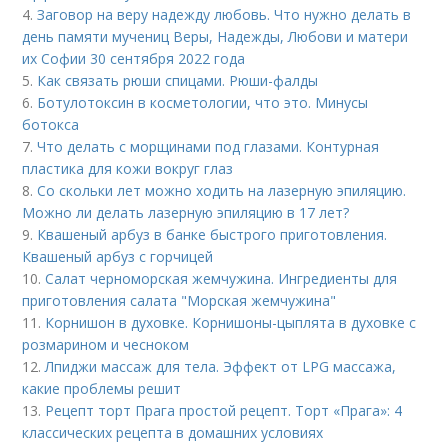
4.
Заговор на веру надежду любовь. Что нужно делать в
день памяти мучениц Веры, Надежды, Любови и матери
их Софии 30 сентября 2022 года
5.
Как связать рюши спицами. Рюши-фалды
6.
Ботулотоксин в косметологии, что это. Минусы
ботокса
7.
Что делать с морщинами под глазами. Контурная
пластика для кожи вокруг глаз
8.
Со скольки лет можно ходить на лазерную эпиляцию.
Можно ли делать лазерную эпиляцию в 17 лет?
9.
Квашеный арбуз в банке быстрого приготовления.
Квашеный арбуз с горчицей
10.
Салат черноморская жемчужина. Ингредиенты для
приготовления салата "Морская жемчужина"
11.
Корнишон в духовке. Корнишоны-цыплята в духовке с
розмарином и чесноком
12.
Лпиджи массаж для тела. Эффект от LPG массажа,
какие проблемы решит
13.
Рецепт торт Прага простой рецепт. Торт «Прага»: 4
классических рецепта в домашних условиях