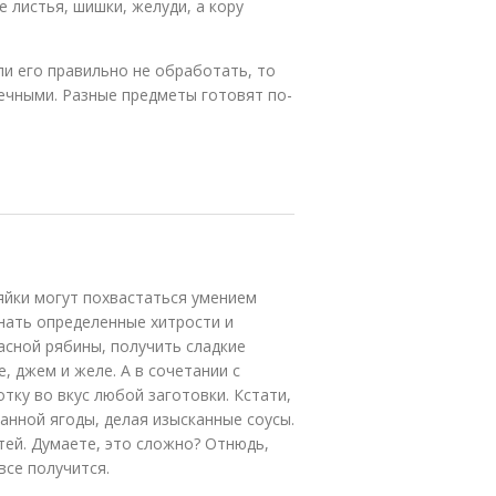
 листья, шишки, желуди, а кору
и его правильно не обработать, то
ечными. Разные предметы готовят по-
зяйки могут похвастаться умением
знать определенные хитрости и
асной рябины, получить сладкие
 джем и желе. А в сочетании с
тку во вкус любой заготовки. Кстати,
анной ягоды, делая изысканные соусы.
стей. Думаете, это сложно? Отнюдь,
все получится.