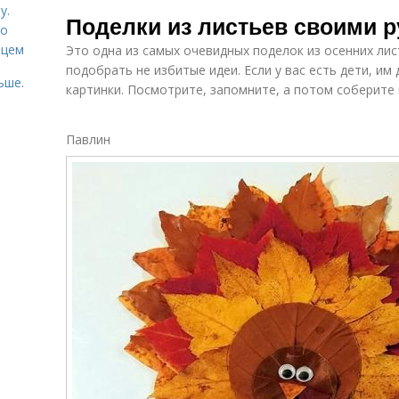
Объемные
Материалы для
у.
Поделки из листьев своими 
поделки
поделок
со
рцем
Это одна из самых очевидных поделок из осенних ли
подобрать не избитые идеи. Если у вас есть дети, и
ьше.
картинки. Посмотрите, запомните, а потом соберите
Новогодние
Поделки в садик
поделки
Павлин
Поделки из
Поделки из
Ра
природных
воздушного
материалов
пластилина
Поделки из
Красивые идеи
Под
соленого теста
Детская
поделка