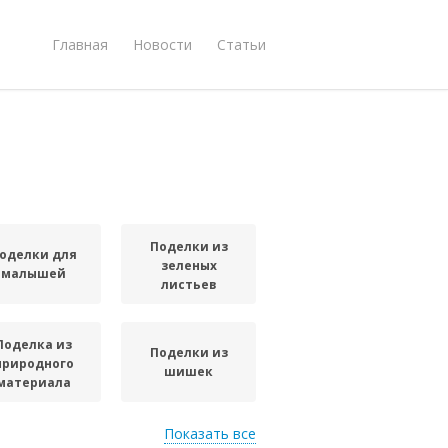
Главная
Новости
Статьи
Поделки из
оделки для
зеленых
малышей
листьев
Поделка из
Поделки из
природного
шишек
материала
Показать все