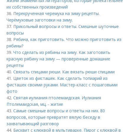
жизни знаменитых литераторов, которые увлекательнее
их собственных произведений
36.
Перекрученная черемуха на зиму рецепты.
Черёмуховые заготовки на зиму.
37.
Прикольный вопросы и ответы. Смешные шуточные
вопросы
38.
Рябина, как приготовить. Что можно приготовить из
рябины?
39.
Что сделать из рябины на зиму. Как заготовить
красную рябину на зиму — проверенные домашние
рецепты
40.
Связать спицами рюши. Как вязать рюши спицами
41.
Цветок из фисташек. Как сделать топиарий из
фисташек своими руками. Мастер-класс с пошаговыми
фото
42.
Святая иулиания птолемаидская. Иулиания
Птолемаидская, мц. - житие
43.
Самые смешные вопросы и ответы на них. 80
вопросов, которые превратят вялую беседу в
захватывающий разговор
44.
Бисквит с клюквой в мультиварке. Пирог с клюквой в