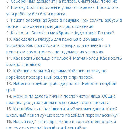
6.
Себорейный дерматит на голове. Cимптомы, течение
7.
Почему болят проколы в ушах от сережек. Проколоть
уши ребёнку без боли и риска
8.
Рецепт засолки арбузов в кадушке. Как солить арбузы в
бочке – основные принципы приготовления
9.
Как колят Ботокс в межбровье. Куда колят Ботокс?
10.
Как сделать глазурь для печенья в домашних
условиях. Как приготовить глазурь для печенья по 9
рецептам самостоятельно в домашних условиях
11.
Как носить кольцо с пользой. Магия колец: Как носить
кольцо с пользой
12.
Кабачки соломкой на зиму. Кабачки на зиму по-
корейски: проверенный рецепт с приправой
13.
Небесно-голубой гриб где растет. Небесно-голубой
гриб
14.
Можно ли делать пилинг после чистки лица. Общие
правила ухода за лицом после химического пилинга
15.
Как выбрать пенал школьнику? рекомендации. Какой
школьный пенал лучше всего подойдет первокласснику?
16.
Новый год 1 сентября. Чинно и торжественно: как и
почему отмечали Новый год 1 сентября