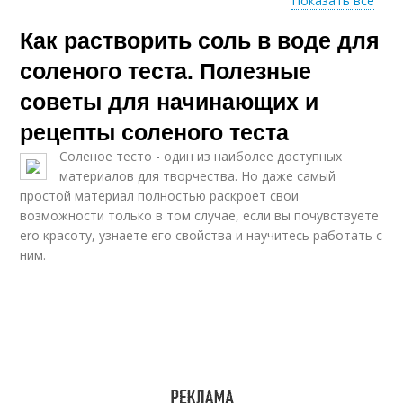
Показать все
Как растворить соль в воде для
Март из соленого
Тест для интерьера
теста
соленого теста. Полезные
советы для начинающих и
рецепты соленого теста
Красивые поделки
Поделки на тему
Соленое тесто - один из наиболее доступных
материалов для творчества. Но даже самый
простой материал полностью раскроет свои
возможности только в том случае, если вы почувствуете
ero красоту, узнаете его свойства и научитесь работать с
Осень из теста
Интересные поделки
ним.
Февраль из соленого
Корзинка из соленого
теста
теста