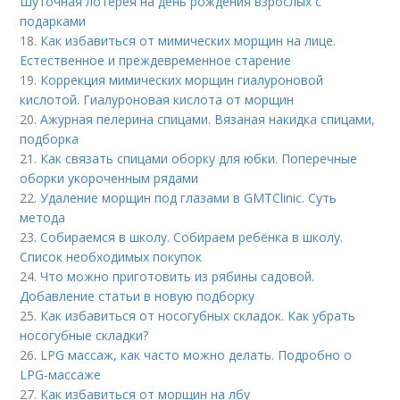
Шуточная лотерея на день рождения взрослых с
подарками
18.
Как избавиться от мимических морщин на лице.
Естественное и преждевременное старение
19.
Коррекция мимических морщин гиалуроновой
кислотой. Гиалуроновая кислота от морщин
20.
Ажурная пелерина спицами. Вязаная накидка спицами,
подборка
21.
Как связать спицами оборку для юбки. Поперечные
оборки укороченным рядами
22.
Удаление морщин под глазами в GMTClinic. Суть
метода
23.
Собираемся в школу. Собираем ребёнка в школу.
Список необходимых покупок
24.
Что можно приготовить из рябины садовой.
Добавление статьи в новую подборку
25.
Как избавиться от носогубных складок. Как убрать
носогубные складки?
26.
LPG массаж, как часто можно делать. Подробно о
LPG-массаже
27.
Как избавиться от морщин на лбу