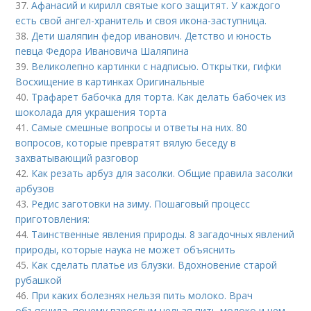
37.
Афанасий и кирилл святые кого защитят. У каждого
есть свой ангел-хранитель и своя икона-заступница.
38.
Дети шаляпин федор иванович. Детство и юность
певца Федора Ивановича Шаляпина
39.
Великолепно картинки с надписью. Открытки, гифки
Восхищение в картинках Оригинальные
40.
Трафарет бабочка для торта. Как делать бабочек из
шоколада для украшения торта
41.
Самые смешные вопросы и ответы на них. 80
вопросов, которые превратят вялую беседу в
захватывающий разговор
42.
Как резать арбуз для засолки. Общие правила засолки
арбузов
43.
Редис заготовки на зиму. Пошаговый процесс
приготовления:
44.
Таинственные явления природы. 8 загадочных явлений
природы, которые наука не может объяснить
45.
Как сделать платье из блузки. Вдохновение старой
рубашкой
46.
При каких болезнях нельзя пить молоко. Врач
объяснила, почему взрослым нельзя пить молоко и чем