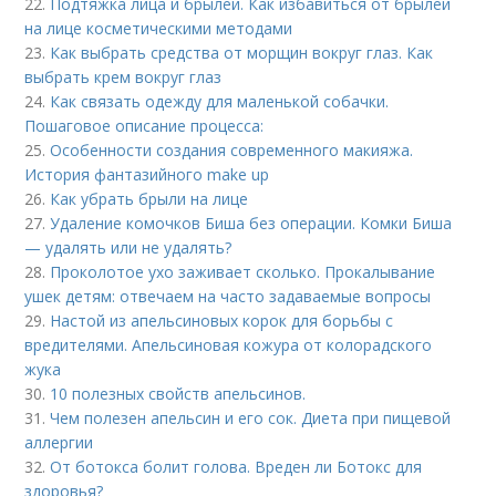
22.
Подтяжка лица и брылей. Как избавиться от брылей
на лице косметическими методами
23.
Как выбрать средства от морщин вокруг глаз. Как
выбрать крем вокруг глаз
24.
Как связать одежду для маленькой собачки.
Пошаговое описание процесса:
25.
Особенности создания современного макияжа.
История фантазийного make up
26.
Как убрать брыли на лице
27.
Удаление комочков Биша без операции. Комки Биша
— удалять или не удалять?
28.
Проколотое ухо заживает сколько. Прокалывание
ушек детям: отвечаем на часто задаваемые вопросы
29.
Настой из апельсиновых корок для борьбы с
вредителями. Апельсиновая кожура от колорадского
жука
30.
10 полезных свойств апельсинов.
31.
Чем полезен апельсин и его сок. Диета при пищевой
аллергии
32.
От ботокса болит голова. Вреден ли Ботокс для
здоровья?