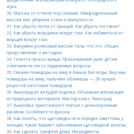
жука
30.
Массаж от отеков под глазами. Лимфодренажный
массаж век: убираем отёки и припухлости
31.
Как убрать пятна от прыщей. Как убрать постакне?
32.
Как убрать морщинки вокруг глаз. Как избавиться от
морщин вокруг глаз
33.
Вакуумно роликовый массаж тела, что это. Общее
представление о методике
34.
Гноится прокол хряща. Прокалывание ушек детям:
отвечаем на часто задаваемые вопросы
35.
Свежие помидоры на зиму в банках без воды. Вкусные
помидоры на зиму, пальчики оближешь — 28 лучших
рецептов заготовки помидоров
36.
Виноград из желудей поделка. Объемная аппликация
из природного материала. Мастер-класс: Виноград
37.
Выкройка трикотажного платья с цельнокроеным
рукавом. Особенности фасона
38.
Как понять, что щитовидка не в порядке симптомы у
женщин. Какие бывают заболевания щитовидной железы
39.
Как сделать трюфеля дома. Ингредиенты: