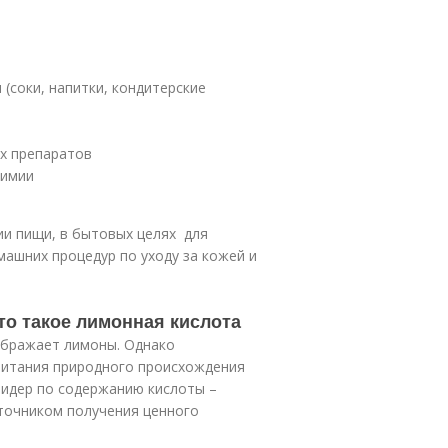
(соки, напитки, кондитерские
)
х препаратов
химии
ии пищи, в бытовых целях для
машних процедур по уходу за кожей и
то такое лимонная кислота
ображает лимоны. Однако
 питания природного происхождения
 Лидер по содержанию кислоты –
сточником получения ценного