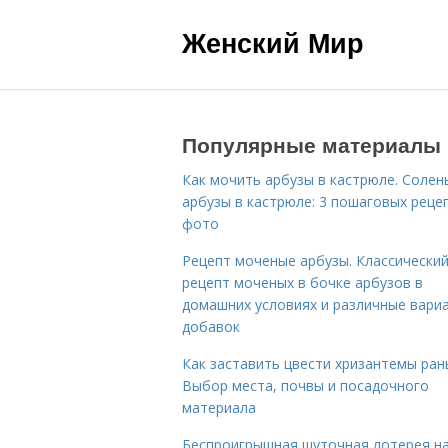
Женский Мир
Популярные материалы
Как мочить арбузы в кастрюле. Солен
арбузы в кастрюле: 3 пошаговых реце
фото
Рецепт моченые арбузы. Классически
рецепт моченых в бочке арбузов в
домашних условиях и различные вари
добавок
Как заставить цвести хризантемы ран
Выбор места, почвы и посадочного
материала
Беспроигрышная шуточная лотерея н