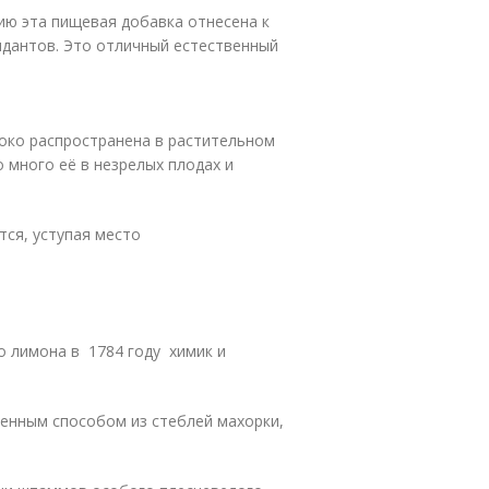
ию эта пищевая добавка отнесена к
идантов. Это отличный естественный
око распространена в растительном
о много её в незрелых плодах и
ся, уступая место
о лимона в 1784 году химик и
енным способом из стеблей махорки,