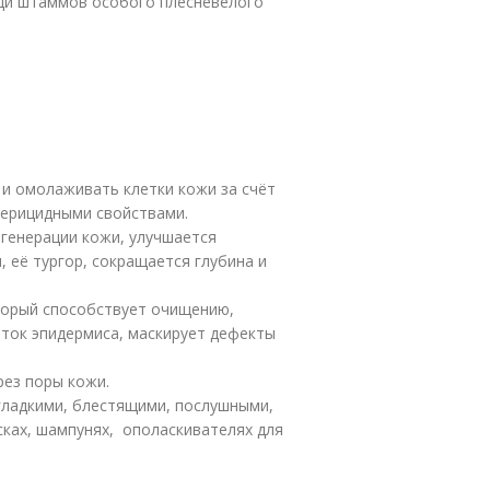
щи штаммов особого плесневелого
и омолаживать клетки кожи за счёт
терицидными свойствами.
генерации кожи, улучшается
, её тургор, сокращается глубина и
торый способствует очищению,
ток эпидермиса, маскирует дефекты
рез поры кожи.
 гладкими, блестящими, послушными,
асках, шампунях, ополаскивателях для