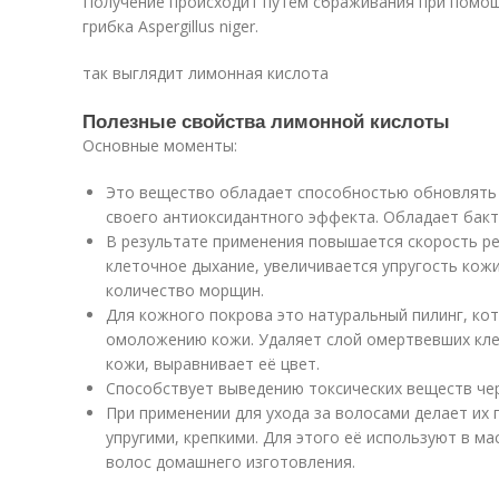
Получение происходит путём сбраживания при помо
грибка Aspergillus niger.
так выглядит лимонная кислота
Полезные свойства лимонной кислоты
Основные моменты:
Это вещество обладает способностью обновлять 
своего антиоксидантного эффекта. Обладает бак
В результате применения повышается скорость ре
клеточное дыхание, увеличивается упругость кожи
количество морщин.
Для кожного покрова это натуральный пилинг, ко
омоложению кожи. Удаляет слой омертвевших кле
кожи, выравнивает её цвет.
Способствует выведению токсических веществ че
При применении для ухода за волосами делает их
упругими, крепкими. Для этого её используют в м
волос домашнего изготовления.