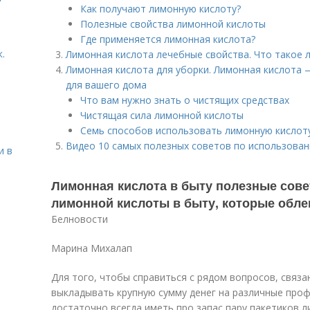
Как получают лимонную кислоту?
Полезные свойства лимонной кислоты
Где применяется лимонная кислота?
.
Лимонная кислота лечебные свойства. Что такое 
Лимонная кислота для уборки. Лимонная кислота 
для вашего дома
Что вам нужно знать о чистящих средствах
Чистящая сила лимонной кислоты
Семь способов использовать лимонную кислоту
Видео 10 самых полезных советов по использован
и в
Лимонная кислота в быту полезные сове
лимонной кислоты в быту, которые обле
Белновости
Марина Михалап
Для того, чтобы справиться с рядом вопросов, связа
выкладывать крупную сумму денег на различные про
достаточно всегда иметь про запас пару пакетиков 