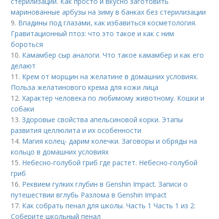
стерилизации. Как просто и вкусно заготовить
маринованные арбузы на зиму в банках без стерилизации
9.
Впадины под глазами, как избавиться косметология.
Гравитационный птоз: что это такое и как с ним
бороться
10.
Камамбер сыр аналоги. Что такое камамбер и как его
делают
11.
Крем от морщин на желатине в домашних условиях.
Польза желатинового крема для кожи лица
12.
Характер человека по любимому животному. Кошки и
собаки
13.
Здоровые свойства апельсиновой корки. Этапы
развития целлюлита и их особенности
14.
Магия колец- дарим колечки. Заговоры и обряды на
кольцо в домашних условиях
15.
Небесно-голубой гриб где растет. Небесно-голубой
гриб
16.
Реквием гулких глубин в Genshin Impact. Записи о
путешествии вглубь Разлома в Genshin Impact
17.
Как собрать пенал для школы. Часть 1 Часть 1 из 2:
Соберите школьный пенал