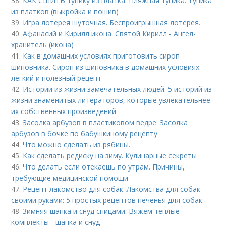
38.
КАК СШИТЬ тунику из платка. Пляжная туника. Туника
из платков (выкройка и пошив)
39.
Игра лотерея шуточная. Беспроигрышная лотерея.
40.
Афанасий и Кирилл икона. Святой Кирилл - Ангел-
хранитель (икона)
41.
Как в домашних условиях приготовить сироп
шиповника. Сироп из шиповника в домашних условиях:
легкий и полезный рецепт
42.
Истории из жизни замечательных людей. 5 историй из
жизни знаменитых литераторов, которые увлекательнее
их собственных произведений
43.
Засолка арбузов в пластиковом ведре. Засолка
арбузов в бочке по бабушкиному рецепту
44.
Что можно сделать из рябины.
45.
Как сделать редиску на зиму. Кулинарные секреты
46.
Что делать если отекаешь по утрам. Причины,
требующие медицинской помощи
47.
Рецепт лакомство для собак. Лакомства для собак
своими руками: 5 простых рецептов печенья для собак.
48.
Зимняя шапка и снуд спицами. Вяжем теплые
комплекты - шапка и снуд