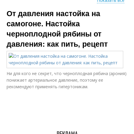
Показать все
От давления настойка на
Настойка от
Эффективные
давления
настойки
самогоне. Настойка
черноплодной рябины от
давления: как пить, рецепт
Настойки от
Настойка от
гипертонии
гипертонии
Ни для кого не секрет, что черноплодная рябина (арония)
понижает артериальное давление, поэтому ее
рекомендуют применять гипертоникам.