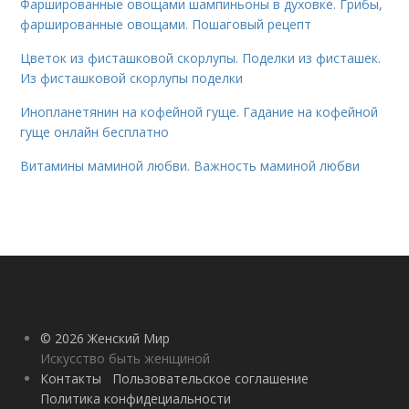
Фаршированные овощами шампиньоны в духовке. Грибы,
фаршированные овощами. Пошаговый рецепт
Цветок из фисташковой скорлупы. Поделки из фисташек.
Из фисташковой скорлупы поделки
Инопланетянин на кофейной гуще. Гадание на кофейной
гуще онлайн бесплатно
Витамины маминой любви. Важность маминой любви
© 2026 Женский Мир
Искусство быть женщиной
Контакты
Пользовательское соглашение
Политика конфидециальности