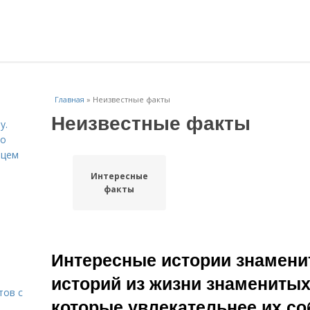
Главная
»
Неизвестные факты
Неизвестные факты
у.
со
рцем
Интересные
факты
Интересные истории знамени
историй из жизни знаменитых
тов с
которые увлекательнее их с