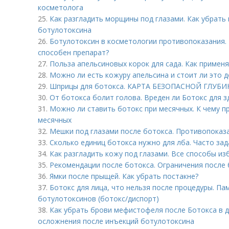
косметолога
25.
Как разгладить морщины под глазами. Как убрат
ботулотоксина
26.
Ботулотоксин в косметологии противопоказания. Б
способен препарат?
27.
Польза апельсиновых корок для сада. Как применя
28.
Можно ли есть кожуру апельсина и стоит ли это д
29.
Шприцы для ботокса. КАРТА БЕЗОПАСНОЙ ГЛУ
30.
От ботокса болит голова. Вреден ли Ботокс для 
31.
Можно ли ставить ботокс при месячных. К чему п
месячных
32.
Мешки под глазами после ботокса. Противопоказа
33.
Сколько единиц ботокса нужно для лба. Часто за
34.
Как разгладить кожу под глазами. Все способы из
35.
Рекомендации после ботокса. Ограничения после
36.
Ямки после прыщей. Как убрать постакне?
37.
Ботокс для лица, что нельзя после процедуры. Па
ботулотоксинов (ботокс/диспорт)
38.
Как убрать брови мефистофеля после Ботокса в 
осложнения после инъекций ботулотоксина