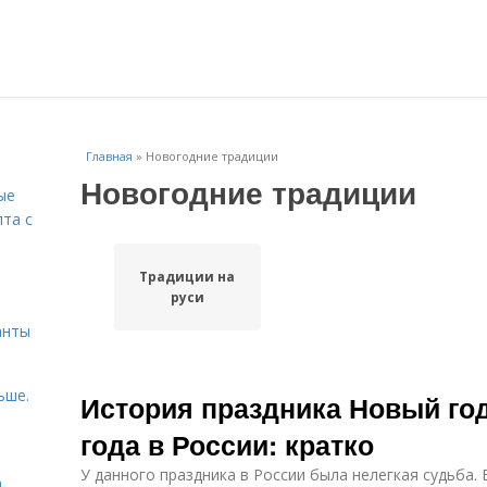
Главная
»
Новогодние традиции
Новогодние традиции
ые
пта с
Традиции на
й
руси
анты
ьше.
История праздника Новый год
года в России: кратко
У данного праздника в России была нелегкая судьба. 
а