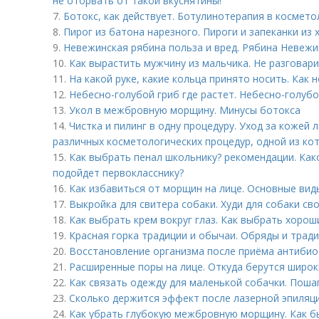
не оторвать от такой вкуснятины!
7.
Ботокс, как действует. Ботулинотерапия в космето
8.
Пирог из батона нарезного. Пироги и запеканки из 
9.
Невежинская рябина польза и вред. Рябина Невежи
10.
Как вырастить мужчину из мальчика. Не разговар
11.
На какой руке, какие кольца принято носить. Как 
12.
Небесно-голубой гриб где растет. Небесно-голубо
13.
Укол в межбровную морщину. Минусы ботокса
14.
Чистка и пилинг в одну процедуру. Уход за коже
различных косметологических процедур, одной из кот
15.
Как выбрать пенал школьнику? рекомендации. Как
подойдет первокласснику?
16.
Как избавиться от морщин на лице. Основные ви
17.
Выкройка для свитера собаки. Худи для собаки св
18.
Как выбрать крем вокруг глаз. Как выбрать хорош
19.
Красная горка традиции и обычаи. Обряды и трад
20.
Восстановление организма после приёма антибио
21.
Расширенные поры на лице. Откуда берутся широк
22.
Как связать одежду для маленькой собачки. Поша
23.
Сколько держится эффект после лазерной эпиляци
24.
Как убрать глубокую межбровную морщину. Как 