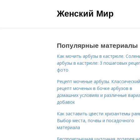
Женский Мир
Популярные материалы
Как мочить арбузы в кастрюле. Солен
арбузы в кастрюле: 3 пошаговых реце
фото
Рецепт моченые арбузы. Классически
рецепт моченых в бочке арбузов в
домашних условиях и различные вари
добавок
Как заставить цвести хризантемы ран
Выбор места, почвы и посадочного
материала
Беспроигрышная шуточная лотерея н