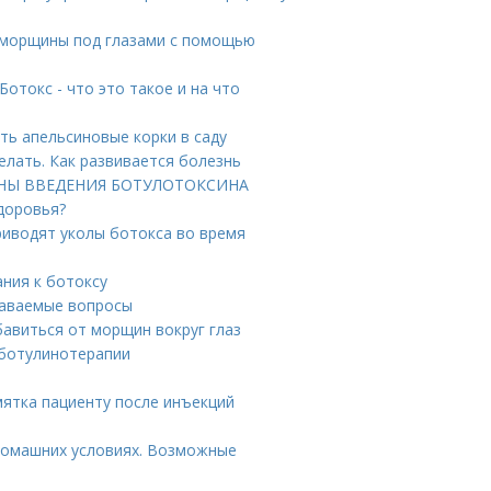
ь морщины под глазами с помощью
отокс - что это такое и на что
ть апельсиновые корки в саду
елать. Как развивается болезнь
БИНЫ ВВЕДЕНИЯ БОТУЛОТОКСИНА
здоровья?
риводят уколы ботокса во время
ния к ботоксу
даваемые вопросы
бавиться от морщин вокруг глаз
 ботулинотерапии
мятка пациенту после инъекций
домашних условиях. Возможные