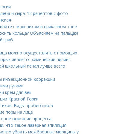
логии
хлеба и сыра: 12 рецептов с фото
нская
ивайте с мальчиком в приказном тоне
носить кольца? Объясняем на пальцах!
й гриб
й лица можно осуществлять с помощью
орых является химический пилинг.
ой школьный пенал лучше всего
ды инъекционной коррекции
оими руками
ий крем для век
иции Красной Горки
тиков. Виды пробиотиков
ие поры на лице
говое описание процесса:
и. Что такое лазерная эпиляция
быстро убрать межбровные морщины у