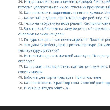
39.
Интересные истории знаменитых людей. 5 историй
которые увлекательнее их собственных произведени
40.
Как приготовить корнишоны цыплят в духовке. Инг
41.
Какое питье давать при температуре ребенку. Ка
42.
Тесто на чебуреки на воде рецепт. Как приготови
43.
Заготовка облепихи на зиму рецепты облепиховое
облепихи на зиму. Рецепты
44.
Глазурь сахарная для печенья рецепт. Простые ре
45.
Что давать ребенку пить при температуре. Каким
температуру у ребенка?
46.
Из галстука сделать женский аксессуар. Превраще
аксессуар
47.
Как из мальчика вырастить настоящего мужчину. 
советы мамам
48.
Бабочки для торта трафарет. Приготовление
49.
Как приготовить 6 раствор соли. Солевой раствор
50.
В 45 баба ягодка опять, а .