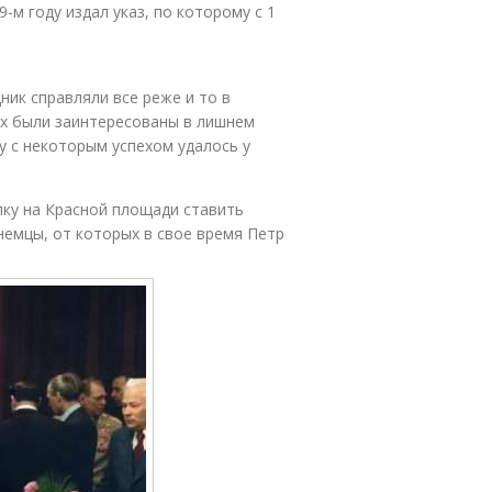
-м году издал указ, по которому с 1
ник справляли все реже и то в
ых были заинтересованы в лишнем
у с некоторым успехом удалось у
лку на Красной площади ставить
немцы, от которых в свое время Петр