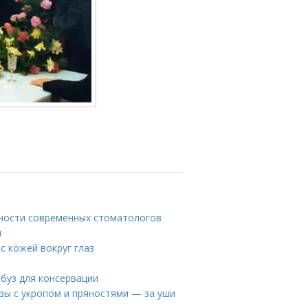
ности современных стоматологов
ы
 с кожей вокруг глаз
рбуз для консервации
зы с укропом и пряностями — за уши