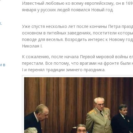
Известный любовью ко всему европейскому, он в 1699
января у русских людей появился Новый год.
.
Уже спустя несколько лет после кончины Петра празд
основном в питейных заведениях, посетители котор
поводе для веселья. Возродить интерес к Новому год
Николая I.
К сожалению, после начала Первой мировой войны е
перестали. Все потому, что врагами на фронте были 
и в
I и перенял традиции зимнего праздника.