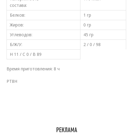
состава:
Белков:
1 гр
Жиров:
0 гр
Углеводов:
45 гр
Б/Ж/У:
2 / 0 / 98
Н 11 / С 0 / В 89
Время приготовления: 8 ч
PT8H