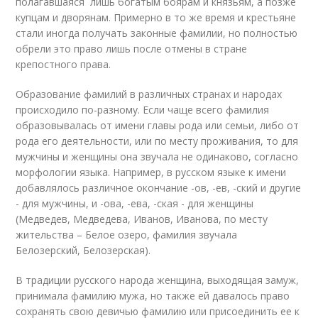
полагавшаяся лишь богатым боярам и князьям, а позже
купцам и дворянам. Примерно в то же время и крестьяне
стали иногда получать законные фамилии, но полностью
обрели это право лишь после отмены в стране
крепостного права.
Образование фамилий в различных странах и народах
происходило по-разному. Если чаще всего фамилия
образовывалась от имени главы рода или семьи, либо от
рода его деятельности, или по месту проживания, то для
мужчины и женщины она звучала не одинаково, согласно
морфологии языка. Например, в русском языке к имени
добавлялось различное окончание -ов, -ев, -ский и другие
- для мужчины, и -ова, -ева, -ская - для женщины
(Медведев, Медведева, Иванов, Иванова, по месту
жительства – Белое озеро, фамилия звучала
Белозерский, Белозерская).
В традиции русского народа женщина, выходящая замуж,
принимала фамилию мужа, но также ей давалось право
сохранять свою девичью фамилию или присоединить ее к