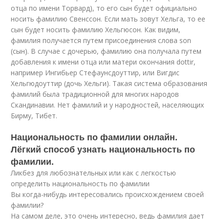
отца по имени Торвард), то его сын будет официально
носить фамилию Свенссон. Если мать зовут Хельга, то ее
сын будет носить фамилию Хельгюсон. Как видим,
фамилия получается путем присоединения слова son
(сын). В случае с дочерью, фамилию она получала путем
добавления к имени отца или матери окончания dottir,
например Ингибьер Стефаунсдоуттир, или Вигдис
Хельгюдоуттир (дочь Хельги). Такая система образования
фамилий была традиционной для многих народов
Скандинавии. Нет фамилий и у народностей, населяющих
Бирму, Тибет.
Национальность по фамилии онлайн.
Лёгкий способ узнать национальность по
фамилии.
Ликбез для любознательных или как с легкостью
определить национальность по фамилии
Вы когда-нибудь интересовались происхождением своей
фамилии?
На самом деле, это очень интересно, ведь фамилия дает