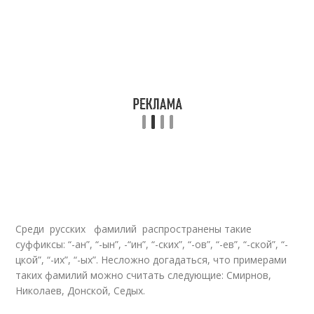
Среди русских фамилий распространены такие
суффиксы: “-ан”, “-ын”, -“ин”, “-ских”, “-ов”, “-ев”, “-ской”, “-
цкой”, “-их”, “-ых”. Несложно догадаться, что примерами
таких фамилий можно считать следующие: Смирнов,
Николаев, Донской, Седых.