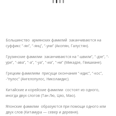
Большинство армянских фамилий заканчиваются на
суффикс “-ян”, “-янц”, “-уни” (Акопян, Галустян).
Грузинские фамилии заканчиваются на “-швили”, “-дзе”, “-
ури”, “-ава”, “-а”, “-уа”, “-иа”, “-ни” (Микадзе, Гвишиане).
Грецким фамилиям присущи окончания “-идис”, “-кос”,
-“пулос” (Ангелопулос, Николаидис).
Китайские и корейские фамилии состоят из одного,
иногда двух слогов (Тан Лю, Цяо, Мао).
Японские фамилии образуются при помощи одного или
двух слов (Китамура — север и деревня).