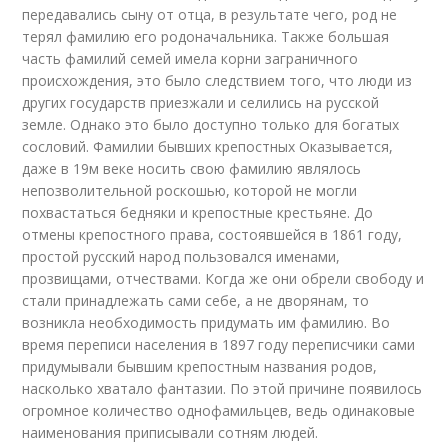
передавались сыну от отца, в результате чего, род не
терял фамилию его родоначальника. Также большая
часть фамилий семей имела корни заграничного
происхождения, это было следствием того, что люди из
других государств приезжали и селились на русской
земле. Однако это было доступно только для богатых
сословий. Фамилии бывших крепостных Оказывается,
даже в 19м веке носить свою фамилию являлось
непозволительной роскошью, которой не могли
похвастаться бедняки и крепостные крестьяне. До
отмены крепостного права, состоявшейся в 1861 году,
простой русский народ пользовался именами,
прозвищами, отчествами. Когда же они обрели свободу и
стали принадлежать сами себе, а не дворянам, то
возникла необходимость придумать им фамилию. Во
время переписи населения в 1897 году переписчики сами
придумывали бывшим крепостным названия родов,
насколько хватало фантазии. По этой причине появилось
огромное количество однофамильцев, ведь одинаковые
наименования приписывали сотням людей.