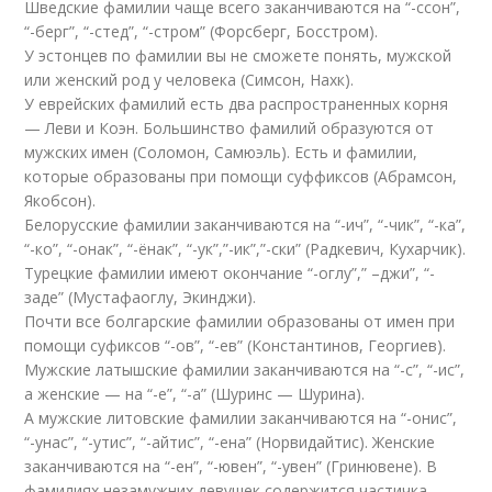
Шведские фамилии чаще всего заканчиваются на “-ссон”,
“-берг”, “-стед”, “-стром” (Форсберг, Босстром).
У эстонцев по фамилии вы не сможете понять, мужской
или женский род у человека (Симсон, Нахк).
У еврейских фамилий есть два распространенных корня
— Леви и Коэн. Большинство фамилий образуются от
мужских имен (Соломон, Самюэль). Есть и фамилии,
которые образованы при помощи суффиксов (Абрамсон,
Якобсон).
Белорусские фамилии заканчиваются на “-ич”, “-чик”, “-ка”,
“-ко”, “-онак”, “-ёнак”, “-ук”,”-ик”,”-ски” (Радкевич, Кухарчик).
Турецкие фамилии имеют окончание “-оглу”,” –джи”, “-
заде” (Мустафаоглу, Экинджи).
Почти все болгарские фамилии образованы от имен при
помощи суфиксов “-ов”, “-ев” (Константинов, Георгиев).
Мужские латышские фамилии заканчиваются на “-с”, “-ис”,
а женские — на “-е”, “-а” (Шуринс — Шурина).
А мужские литовские фамилии заканчиваются на “-онис”,
“-унас”, “-утис”, “-айтис”, “-ена” (Норвидайтис). Женские
заканчиваются на “-ен”, “-ювен”, “-увен” (Гринювене). В
фамилиях незамужних девушек содержится частичка