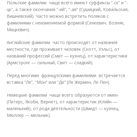
Польские фамилии чаще всего имеют суффиксы “-ск” и “-
цк”, а также окончания “-ий”, “-ая” (Сушицкий, Ковальская,
Вишневский). Часто можно встретить поляков с
фамилиями с неизменяемой формой (Сенкевич, Возняк,
Мицкевич).
Английские фамилии часто происходят от названия
местности, где проживает человек (Скотт, Уэльс), от
названий профессий (Смит — кузнец), от характеристики
(Армстронг — сильный, Свит — сладкий).
Перед многими французскими фамилиями встречается
вставка “Ле”, “Мон” или “Де” (Ле Жермен, Ле Пен).
Немецкие фамилии чаще всего образуются от имен
(Питерс, Якоби, Вернет), от характеристик (Кляйн —
маленький), от рода деятельности (Шмидт — кузнец,
Мюллер — мельник).