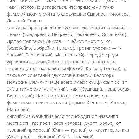
“-ан”, “-ын”, -“ин”, “-ских”, “-ов”, “-ев”, “-ской”, “-цкой”, “-их”,
“-ых”. Несложно догадаться, что примерами таких
фамилий можно считать следующие: Смирнов, Николаев,
Донской, Седых.
самый распространенный суффикс украинских фамилий —
“-енко” (Бондаренко, Петренко, Тимошенко, Остапенко).
Другая группа суффиксов — “-ейко”, “-ко”, “-очко”
(Белебейко, Бобрейко, Гришко). Третий суффикс — “-
овский” (Березовский, Могилевский). Нередко среди
украинских фамилий можно встретить те, которые
происходят от названий профессий (Коваль, Гончар), а
также от сочетаний двух слов (Синегуб, Белогор).
Польские фамилии чаще всего имеют суффиксы “-ск” и “-
цк”, а также окончания “-ий”, “-ая” (Сушицкий, Ковальская,
Вишневский). Часто можно встретить поляков с
фамилиями с неизменяемой формой (Сенкевич, Возняк,
Мицкевич).
Английские фамилии часто происходят от названия
местности, где проживает человек (Скотт, Уэльс), от
названий профессий (Смит — кузнец), от характеристики
(Армстронг — сильный, Свит — сладкий).