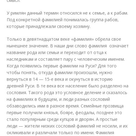
смысл.
У римлян данный термин относился не к семье, а к рабам.
Под конкретной фамилией понималась группа рабов,
которые принадлежали своему хозяину.
Только в девятнадцатом веке «фамилия» обрела свое
нынешнее значение. В наши дни слово фамилия означает
название рода или семьи и переходит от отца к
наследникам и составляет пару с человеческим именем.
Когда появились первые фамилии на Руси? Для того
чтобы понять, откуда фамилии произошли, нужно
вернуться в 14 — 15-е века и окунуться в историю
древней Руси. В те века все население было разделено на
сословия. Такого рода это условное деление и сказалось
на фамилиях в будущем, и люди разных сословий
обзаводились ими в разное время. Семейные прозвища
первые получили князья, бояре, феодалы, позднее это
стало популярным среди купцов и дворян. А простые
люди — жители низких сословий фамилий не носили, и их
окликивали и различали только по имени. Фамилия