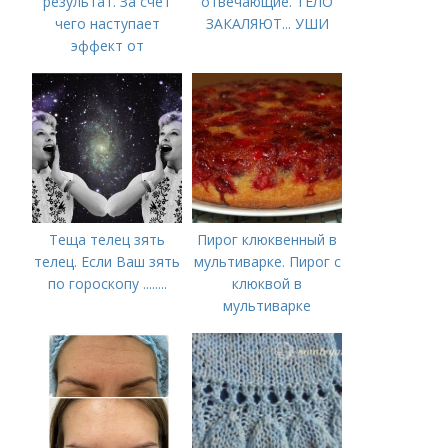
результат. За счет
отвечающие. ТЕЛО
чего наступает
ЗАКАЛЯЮТ... УШИ
эффект от
Ботулотоксина
Теща телец зять
Пирог клюквенный в
телец. Если Ваш зять
мультиварке. Пирог с
по гороскопу ........
клюквой в
мультиварке