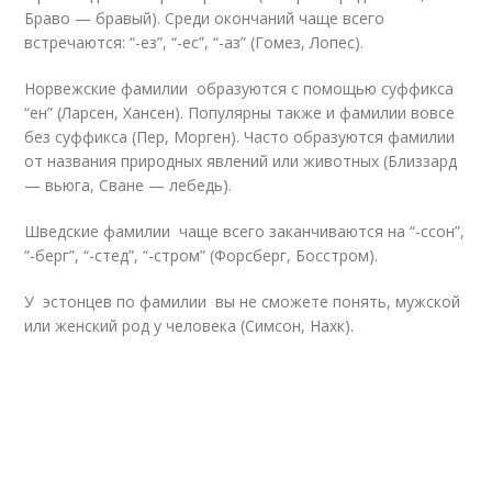
Браво — бравый). Среди окончаний чаще всего
встречаются: “-ез”, “-ес”, “-аз” (Гомез, Лопес).
Норвежские фамилии образуются с помощью суффикса
“ен” (Ларсен, Хансен). Популярны также и фамилии вовсе
без суффикса (Пер, Морген). Часто образуются фамилии
от названия природных явлений или животных (Близзард
— вьюга, Сване — лебедь).
Шведские фамилии чаще всего заканчиваются на “-ссон”,
“-берг”, “-стед”, “-стром” (Форсберг, Босстром).
У эстонцев по фамилии вы не сможете понять, мужской
или женский род у человека (Симсон, Нахк).