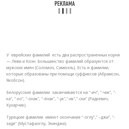
У еврейских фамилий есть два распространенных корня
— Леви и Коэн. Большинство фамилий образуются от
мужских имен (Соломон, Самюэль). Есть и фамилии,
которые образованы при помощи суффиксов (Абрамсон,
Якобсон).
Белорусские фамилии заканчиваются на “-ич”, “-чик”, “-
ка”, “-ко”, “-онак”, “-ёнак”, “-ук”,”-ик”,”-ски” (Радкевич,
Кухарчик).
Турецкие фамилии имеют окончание “-оглу”,” –джи”, “-
заде” (Мустафаоглу, Экинджи).