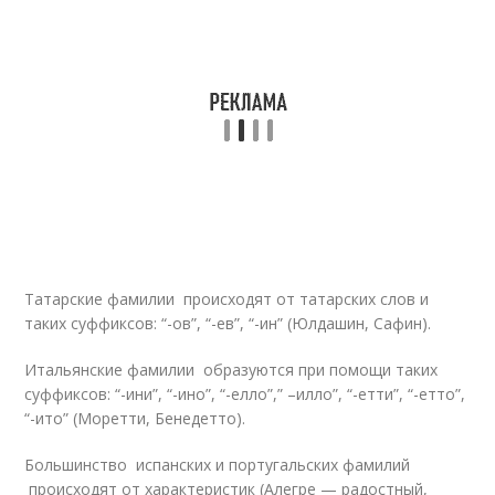
Татарские фамилии происходят от татарских слов и
таких суффиксов: “-ов”, “-ев”, “-ин” (Юлдашин, Сафин).
Итальянские фамилии образуются при помощи таких
суффиксов: “-ини”, “-ино”, “-елло”,” –илло”, “-етти”, “-етто”,
“-ито” (Моретти, Бенедетто).
Большинство испанских и португальских фамилий
происходят от характеристик (Алегре — радостный,