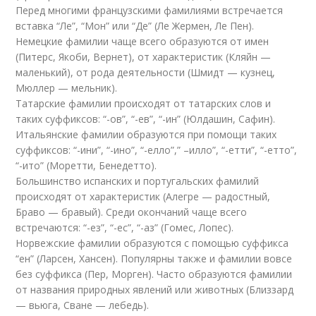
Перед многими французскими фамилиями встречается
вставка “Ле”, “Мон” или “Де” (Ле Жермен, Ле Пен).
Немецкие фамилии чаще всего образуются от имен
(Питерс, Якоби, Вернет), от характеристик (Кляйн —
маленький), от рода деятельности (Шмидт — кузнец,
Мюллер — мельник).
Татарские фамилии происходят от татарских слов и
таких суффиксов: “-ов”, “-ев”, “-ин” (Юлдашин, Сафин).
Итальянские фамилии образуются при помощи таких
суффиксов: “-ини”, “-ино”, “-елло”,” –илло”, “-етти”, “-етто”,
“-ито” (Моретти, Бенедетто).
Большинство испанских и португальских фамилий
происходят от характеристик (Алегре — радостный,
Браво — бравый). Среди окончаний чаще всего
встречаются: “-ез”, “-ес”, “-аз” (Гомес, Лопес).
Норвежские фамилии образуются с помощью суффикса
“ен” (Ларсен, Хансен). Популярны также и фамилии вовсе
без суффикса (Пер, Морген). Часто образуются фамилии
от названия природных явлений или животных (Близзард
— вьюга, Сване — лебедь).