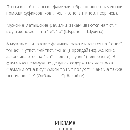
Почти все болгарские фамилии образованы от имен при
помощи суфиксов “-ов”, “-ев” (Константинов, Георгиев).
Мужские латышские фамилии заканчиваются на “-с”, “-
ис”, а женские — на “-е”, “-а” (Шуринс — Шурина).
А мужские литовские фамилии заканчиваются на “-онис”,
“-унас”, “-утис”, “-айтис”, “-ена” (Норвидайтис). Женские
заканчиваются на “-ен”, “-ювен”, “-увен” (Гринювене). В
фамилиях незамужних девушек содержится частичка
фамилии отца и суффиксы “-ут”, “-полуют”, “-айт”, а также
окончание “-е” (Орбакас — Орбакайте).