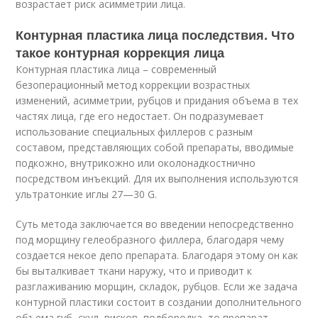
возрастает риск асимметрии лица.
Контурная пластика лица последствия. Что
такое контурная коррекция лица
Контурная пластика лица – современный
безоперационный метод коррекции возрастных
изменений, асимметрии, рубцов и придания объема в тех
частях лица, где его недостает. Он подразумевает
использование специальных филлеров с разным
составом, представляющих собой препараты, вводимые
подкожно, внутрикожно или околонадкостнично
посредством инъекций. Для их выполнения используются
ультратонкие иглы 27—30 G.
Суть метода заключается во введении непосредственно
под морщину гелеобразного филлера, благодаря чему
создается некое депо препарата. Благодаря этому он как
бы выталкивает ткани наружу, что и приводит к
разглаживанию морщин, складок, рубцов. Если же задача
контурной пластики состоит в создании дополнительного
объема губ, скул, висков, подбородка, то препарат