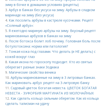
зиму в бочке в домашних условиях (рецепты)
3.
Арбуз в банках без уксуса на зиму. Арбузы в сладком
маринаде на зиму (без уксуса)
4.
Как посолить арбузы в кастрюле кусочками. Рецепт
«Соленый арбуз»:
5.
Я ежегодно мариную арбузы на зиму. Вкусный рецепт
маринованных арбузов в банках на зиму
6.
После ботокса болит лоб почему. Головная боль после
ботулотоксина: норма или патология?
7.
Тонкая кожа под глазами. Что делать (и НЕ делать) с
кожей вокруг глаз
8.
Какая икона по гороскопу подходит. Кто из святых
оберегает разные знаки Зодиака
9.
Магические свойства веника
10.
Арбузы маринованные на зиму в 3 литровых банках.
Как мариновать арбуз: рецепт на 3-литровую банку
11.
Садовый цветок богатая невеста. ЦВЕТОК БОГАТАЯ
НЕВЕСТА - ЭУФОРБИЯ МАРГИНАТА ИЗ МОЛОЧАЙНЫХ
12.
Как сделать кольцо сильным оберегом. Как из кольца
сделать талисман на удачу