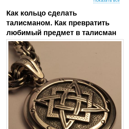
Показать все
Как кольцо сделать
Оберег от сглаза
Турецкий оберег
талисманом. Как превратить
любимый предмет в талисман