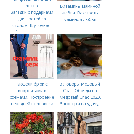
Витамины маминой
Загадки с подарками
любви. Важность
для гостей за
маминой любви
столом. Шуточная,
беспроигрышная
лотерея в загадках
на праздник на 250
лотов.
Модели брюк с
Заговоры Медовый
выкройками и
Спас. Обряды на
схемами. Построение
Медовый Спас 2020.
передней половинки
Заговоры на удачу,
брюк
деньги, любовь