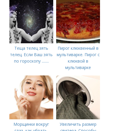
Теща телец зять
Пирог клюквенный в
телец. Если Ваш зять
мультиварке. Пирог с
по гороскопу ........
клюквой в
мультиварке
Морщинки вокруг
Увеличить размер
глаз, как убрать.
свитера. Способы