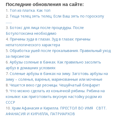
Последние обновления на сайте:
1.
Топ из платка. Как топ
2.
Теща телец зять телец. Если Ваш зять по гороскопу
........
3.
Ботокс для лица после процедуры. После
Ботулотоксина необходимо
4.
Причины зуда в глазах. Зуд в глазах: причины
непатологического характера
5.
Обработка ушей после прокалывания. Правильный уход
за пирсингом
6.
Арбузы соленые в банках. Как правильно засолить
арбуз в домашних условиях
7.
Соленые арбузы в банках на зиму. Заготовь арбузы на
зиму – соленья, варенья, маринованные или моченые
8.
Чешется веко где ресницы. Чешуйчатый блефарит
9.
Что можно сделать из коньячной рябины. Рябина на
коньяке: как приготовить вкусную настойку родом из
СССР
10.
Храм Афанасия и Кирилла. ПРЕСТОЛ ВО ИМЯ СВТТ.
АФАНАСИЯ И КИРИЛЛА, ПАТРИАРХОВ