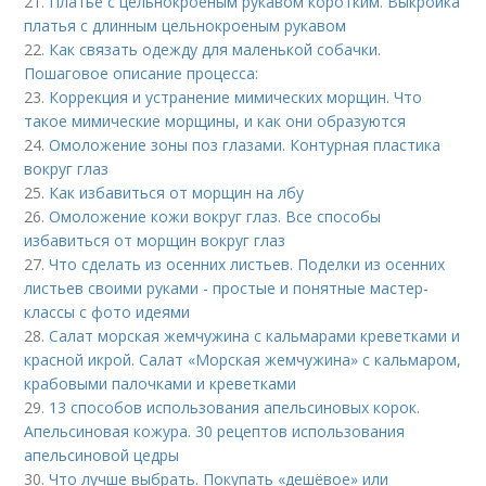
21.
Платье с цельнокроеным рукавом коротким. Выкройка
платья с длинным цельнокроеным рукавом
22.
Как связать одежду для маленькой собачки.
Пошаговое описание процесса:
23.
Коррекция и устранение мимических морщин. Что
такое мимические морщины, и как они образуются
24.
Омоложение зоны поз глазами. Контурная пластика
вокруг глаз
25.
Как избавиться от морщин на лбу
26.
Омоложение кожи вокруг глаз. Все способы
избавиться от морщин вокруг глаз
27.
Что сделать из осенних листьев. Поделки из осенних
листьев своими руками - простые и понятные мастер-
классы с фото идеями
28.
Салат морская жемчужина с кальмарами креветками и
красной икрой. Салат «Морская жемчужина» с кальмаром,
крабовыми палочками и креветками
29.
13 способов использования апельсиновых корок.
Апельсиновая кожура. 30 рецептов использования
апельсиновой цедры
30.
Что лучше выбрать. Покупать «дешёвое» или