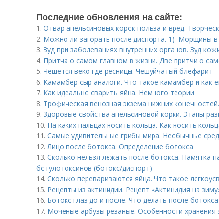
Последние обновления на сайте:
1.
Отвар апельсиновых корок польза и вред. Творческ
2.
Можно ли загорать после диспорта. 1) Морщины в
3.
Зуд при заболеваниях внутренних органов. Зуд кож
4.
Притча о самом главном в жизни. Две притчи о са
5.
Чешется веко где ресницы. Чешуйчатый блефарит
6.
Камамбер сыр аналоги. Что такое камамбер и как 
7.
Как идеально сварить яйца. Немного теории
8.
Трофическая венозная экзема нижних конечностей
9.
Здоровые свойства апельсиновой корки. Этапы раз
10.
На каких пальцах носить кольца. Как носить коль
11.
Самые удивительные грибы мира. Необычные сре
12.
Лицо после ботокса. Определение ботокса
13.
Сколько нельзя лежать после ботокса. Памятка п
ботулотоксинов (ботокс/диспорт)
14.
Сколько перевариваются яйца. Что такое легкоу
15.
Рецепты из актинидии. Рецепт «Актинидия на зиму»
16.
Ботокс глаз до и после. Что делать после ботокса
17.
Моченые арбузы резаные. Особенности хранения 