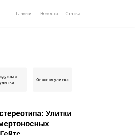
Главная
Новости
Статьи
адужная
Опасная улитка
улитка
стереотипа: Улитки
смертоносных
Гейтс