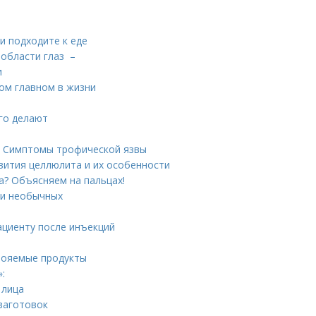
и подходите к еде
 области глаз –
и
мом главном в жизни
его делают
. Симптомы трофической язвы
вития целлюлита и их особенности
ца? Объясняем на пальцах!
ди необычных
ациенту после инъекций
свояемые продукты
:
 лица
заготовок