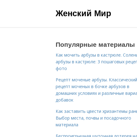
Женский Мир
Популярные материалы
Как мочить арбузы в кастрюле. Солен
арбузы в кастрюле: 3 пошаговых реце
фото
Рецепт моченые арбузы. Классически
рецепт моченых в бочке арбузов в
домашних условиях и различные вари
добавок
Как заставить цвести хризантемы ран
Выбор места, почвы и посадочного
материала
Беспроигрышная шуточная лотерея н