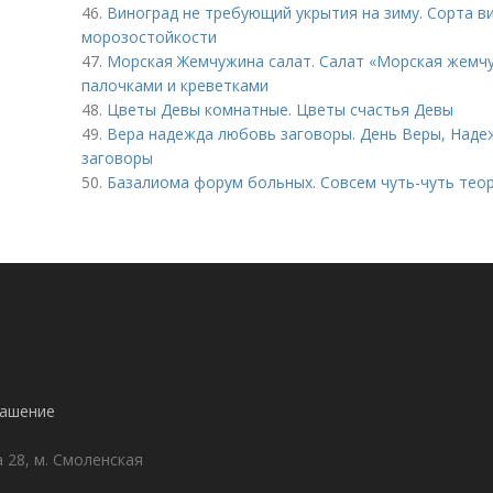
46.
Виноград не требующий укрытия на зиму. Сорта 
морозостойкости
47.
Морская Жемчужина салат. Салат «Морская жемч
палочками и креветками
48.
Цветы Девы комнатные. Цветы счастья Девы
49.
Вера надежда любовь заговоры. День Веры, Надеж
заговоры
50.
Базалиома форум больных. Совсем чуть-чуть тео
лашение
а 28, м. Смоленская