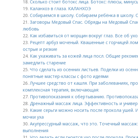
18.
Сколько стоит ботокс лица. Ботокс: плюсы, минус
19.
Каланхоэ в глаза. КАЛАНХОЭ
20.
Собираемся в школу. Собираем ребёнка в школу. 
21.
Заговоры Медовый Спас. Обряды на Медовый Спас 
любовь
22.
Как избавиться от морщин вокруг глаз. Все об ухо
23.
Рецепт арбуз моченый. Квашенные с горчицей лом
острые и резкие
24.
Как ухаживать за кожей лица посл. Общие рекомен
замедлить старение
25.
Что сделать из осенних листьев. Поделки из осенн
понятные мастер-классы с фото идеями
26.
Лучшее средство от кашля. При заболеваниях, пр
комплексная терапия, включающая:
27.
Противопоказания к обертыванию. Противопоказ
28.
Дренажный массаж лица. Эффективность и универ
29.
Какие серьги можно носить после прокола ушей. 
мочки уха
30.
Акупрессурный массаж, что это. Точечный массаж:
выполнения
31.
Что делать если гноится ухо после прокола. Прок