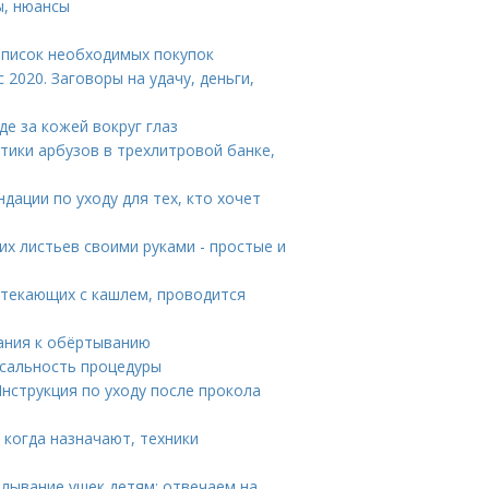
ы, нюансы
Список необходимых покупок
2020. Заговоры на удачу, деньги,
де за кожей вокруг глаз
тики арбузов в трехлитровой банке,
дации по уходу для тех, кто хочет
их листьев своими руками - простые и
отекающих с кашлем, проводится
ания к обёртыванию
сальность процедуры
Инструкция по уходу после прокола
 когда назначают, техники
алывание ушек детям: отвечаем на