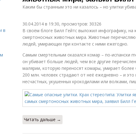
Каким бы странным это ни казалось – но улитки убив
30.04.2014 в 19:30, просмотров: 30326
и в
В своём блоге Билл Гейтс выложил инфографику, на
смертоносных животных мира. Животные перечисляют
людей, умирающих при контакте с ними ежегодно.
ом
Самым смертельным оказался комар – по-испански mo
он убивает больше людей, чем все другие перечисле
малярии, которую переносят комары, умирает более 6
200 млн. человек страдают от неё ежедневно – и это
несчастных, укушенных крокодилами или волками, пишет
Читать дальше →