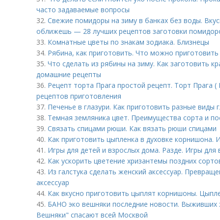
часто задаваемые вопросы
32.
Свежие помидоры на зиму в банках без воды. Вку
оближешь — 28 лучших рецептов заготовки помидор
33.
Комнатные цветы по знакам зодиака. Близнецы
34.
Рябина, как приготовить. Что можно приготовить
35.
Что сделать из рябины на зиму. Как заготовить к
домашние рецепты
36.
Рецепт торта Прага простой рецепт. Торт Прага ( 
рецептов приготовления
37.
Печенье в глазури. Как приготовить разные виды 
38.
Темная земляника цвет. Преимущества сорта и по
39.
Связать спицами рюши. Как вязать рюши спицами
40.
Как приготовить цыпленка в духовке корнишона. И
41.
Игры для детей и взрослых дома. Разде. Игры для 
42.
Как ускорить цветение хризантемы поздних сорто
43.
Из галстука сделать женский аксессуар. Превраще
аксессуар
44.
Как вкусно приготовить цыплят корнишоны. Цыпл
45.
БАНО эко вешняки последние новости. Выживших
Вешняки" спасают всей Москвой