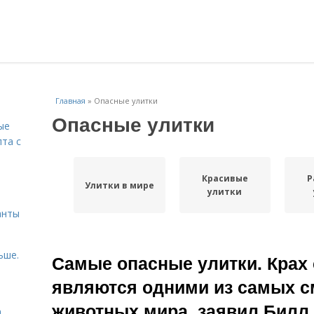
Главная
»
Опасные улитки
Опасные улитки
ые
пта с
Красивые
Р
й
Улитки в мире
улитки
анты
ьше.
Самые опасные улитки. Крах 
являются одними из самых 
животных мира, заявил Билл 
а