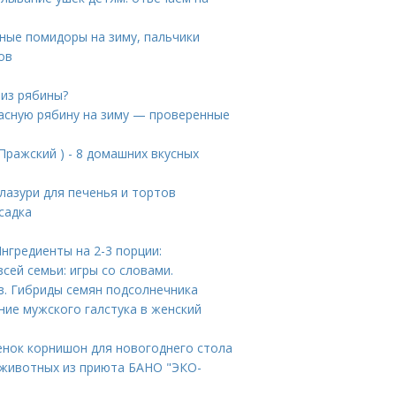
сные помидоры на зиму, пальчики
ов
 из рябины?
расную рябину на зиму — проверенные
Пражский ) - 8 домашних вкусных
глазури для печенья и тортов
садка
нгредиенты на 2-3 порции:
всей семьи: игры со словами.
в. Гибриды семян подсолнечника
ние мужского галстука в женский
енок корнишон для новогоднего стола
 животных из приюта БАНО "ЭКО-