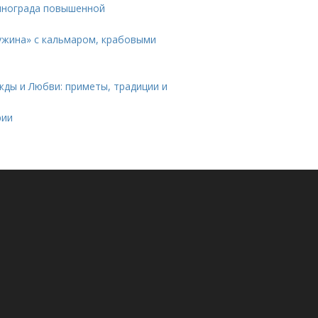
винограда повышенной
ужина» с кальмаром, крабовыми
ды и Любви: приметы, традиции и
рии