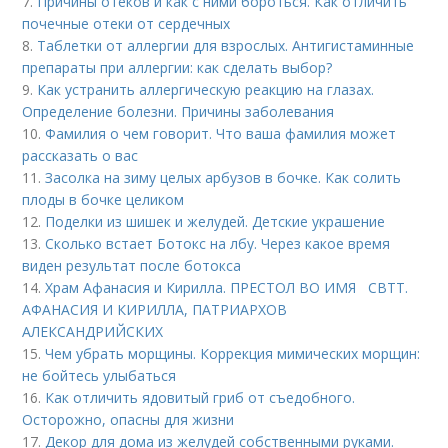
7.
Причины отеков и как с ними бороться. Как отличить
почечные отеки от сердечных
8.
Таблетки от аллергии для взрослых. Антигистаминные
препараты при аллергии: как сделать выбор?
9.
Как устранить аллергическую реакцию на глазах.
Определение болезни. Причины заболевания
10.
Фамилия о чем говорит. Что ваша фамилия может
рассказать о вас
11.
Засолка на зиму целых арбузов в бочке. Как солить
плоды в бочке целиком
12.
Поделки из шишек и желудей. Детские украшение
13.
Сколько встает Ботокс на лбу. Через какое время
виден результат после ботокса
14.
Храм Афанасия и Кирилла. ПРЕСТОЛ ВО ИМЯ СВТТ.
АФАНАСИЯ И КИРИЛЛА, ПАТРИАРХОВ
АЛЕКСАНДРИЙСКИХ
15.
Чем убрать морщины. Коррекция мимических морщин:
не бойтесь улыбаться
16.
Как отличить ядовитый гриб от съедобного.
Осторожно, опасны для жизни
17.
Декор для дома из желудей собственными руками.