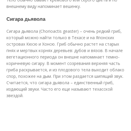
внешнему виду напоминает вешенку.
Сигара дьявола
Сигара дьявола (Chorioactis geaster) – очень редкий гриб,
который можно найти только в Техасе и на Японских
островах Кюсю и Хонсю. Гриб обычно растет на старых
пнях и мертвых корнях деревьев: дубов и вязов. В начале
вегетационного периода он внешне напоминает темно-
коричневую сигару. В момент созревания верхняя часть
гриба раскрывается, и из плодового тела выходит облако
спор, похожее на дым. При этом раздается шипящий звук.
Считается, что cигара дьявола – единственный гриб,
издающий звуки. Часто его еще называют техасской
звездой.