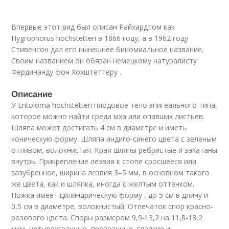
Впервые этот вид был описан Райхардтом как
Hygrophorus hochstetteri в 1866 году, а в 1962 году
Стивенсон дал его нынешнее биномиальное название.
Своим названием он обязан немецкому натуралисту
Фердинанду фон Хохштеттеру .
Описание
У Entoloma hochstetteri плодовое тело эпигеального типа,
которое можно найти среди мха или опавших листьев.
Шляпа может достигать 4 см в диаметре и иметь
коническую форму. Шляпа индиго-синего цвета с зеленым
отливом, волокнистая. Края шляпы ребристые и закатаны
внутрь. Прикрепление лезвия к стопе сросшееся или
зазубренное, ширина лезвия 3–5 мм, в основном такого
же цвета, как и шляпка, иногда с желтым оттенком.
Ножка имеет цилиндрическую форму , до 5 см в длину и
0,5 см в диаметре, волокнистый. Отпечаток спор красно-
розового цвета. Споры размером 9,9-13,2 на 11,8-13,2
мкм, четырехгранные, прозрачные, гладкие и