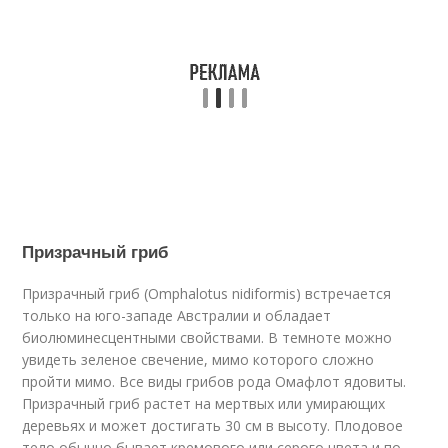
Призрачный гриб
Призрачный гриб (Omphalotus nidiformis) встречается
только на юго-западе Австралии и обладает
биолюминесцентными свойствами. В темноте можно
увидеть зеленое свечение, мимо которого сложно
пройти мимо. Все виды грибов рода Омафлот ядовиты.
Призрачный гриб растет на мертвых или умирающих
деревьях и может достигать 30 см в высоту. Плодовое
тело обычно бывает кремового или серого цвета и по