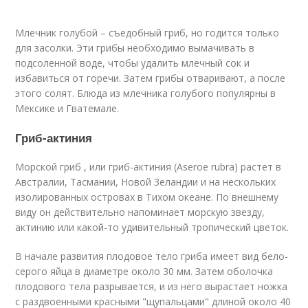
Млечник голубой – съедобный гриб, но годится только
для засолки. Эти грибы необходимо вымачивать в
подсоленной воде, чтобы удалить млечный сок и
избавиться от горечи. Затем грибы отваривают, а после
этого солят. Блюда из млечника голубого популярны в
Мексике и Гватемале.
Гриб-актиния
Морской гриб , или гриб-актиния (Aseroe rubra) растет в
Австралии, Тасмании, Новой Зеландии и на нескольких
изолированных островах в Тихом океане. По внешнему
виду он действительно напоминает морскую звезду,
актинию или какой-то удивительный тропический цветок.
В начале развития плодовое тело гриба имеет вид бело-
серого яйца в диаметре около 30 мм. Затем оболочка
плодового тела разрывается, и из него вырастает ножка
с раздвоенными красными "щупальцами" длиной около 40