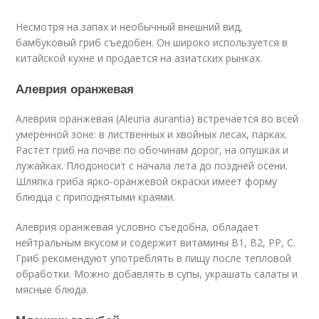
Несмотря на запах и необычный внешний вид,
бамбуковый гриб съедобен. Он широко используется в
китайской кухне и продается на азиатских рынках.
Алеврия оранжевая
Алеврия оранжевая (Aleuria aurantia) встречается во всей
умеренной зоне: в лиственных и хвойных лесах, парках.
Растет гриб на почве по обочинам дорог, на опушках и
лужайках. Плодоносит с начала лета до поздней осени.
Шляпка гриба ярко-оранжевой окраски имеет форму
блюдца с приподнятыми краями.
Алеврия оранжевая условно съедобна, обладает
нейтральным вкусом и содержит витамины В
1
, В
2
, РР, С.
Гриб рекомендуют употреблять в пищу после тепловой
обработки. Можно добавлять в супы, украшать салаты и
мясные блюда.