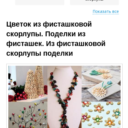
Показать все
Панно из
Цветок из фисташковой
Руки из скорлупы
фисташковой
скорлупы
скорлупы. Поделки из
фисташек. Из фисташковой
скорлупы поделки
Скорлупа от
Елочка из скорлупы
фисташек
Поделки из
Осенние поделки
природного
материала
Поделка из фисташек
Скорлупы для детей