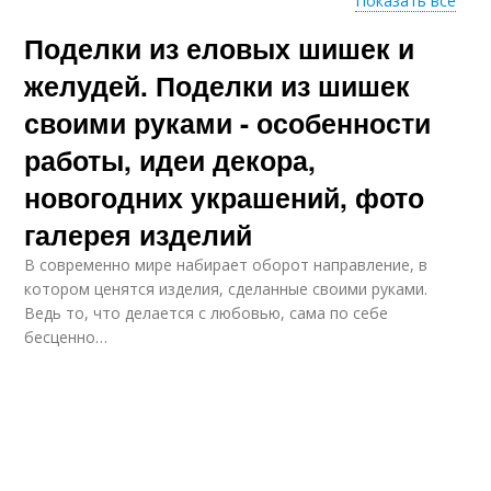
Показать все
Поделки из еловых шишек и
Поделки для
Звездочка из веток
украшения
желудей. Поделки из шишек
своими руками - особенности
Поделки из
работы, идеи декора,
Осенние поделки
природного
новогодних украшений, фото
материала
галерея изделий
В современно мире набирает оборот направление, в
котором ценятся изделия, сделанные своими руками.
Ведь то, что делается с любовью, сама по себе
бесценно…