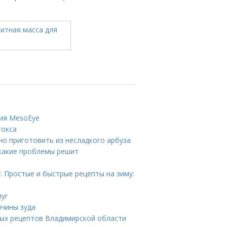
ция MesoEye
токса
но приготовить из несладкого арбуза
 какие проблемы решит
. Простые и быстрые рецепты на зиму:
луг
ичины зуда
ных рецептов Владимирской области