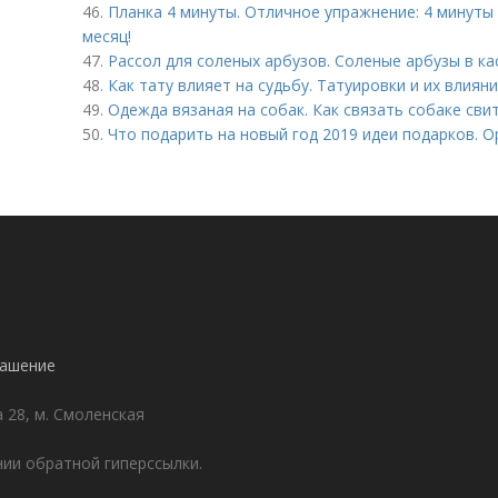
46.
Планка 4 минуты. Отличное упражнение: 4 минуты 
месяц!
47.
Рассол для соленых арбузов. Соленые арбузы в к
48.
Как тату влияет на судьбу. Татуировки и их влияни
49.
Одежда вязаная на собак. Как связать собаке сви
50.
Что подарить на новый год 2019 идеи подарков. 
лашение
а 28, м. Смоленская
ии обратной гиперссылки.