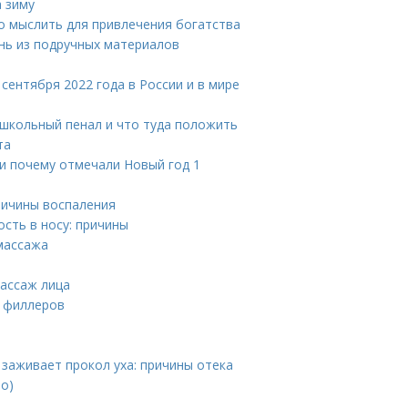
 зиму
но мыслить для привлечения богатства
нь из подручных материалов
 сентября 2022 года в России и в мире
 школьный пенал и что туда положить
та
 и почему отмечали Новый год 1
Причины воспаления
ость в носу: причины
массажа
массаж лица
и филлеров
е
 заживает прокол уха: причины отека
то)