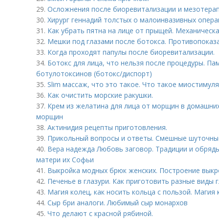
29.
Осложнения после биоревитализации и мезотерап
30.
Хирург геннадий толстых о малоинвазивных опера
31.
Как убрать пятна на лице от прыщей. Механическа
32.
Мешки под глазами после ботокса. Противопоказа
33.
Когда проходят папулы после биоревитализации.
34.
Ботокс для лица, что нельзя после процедуры. Па
ботулотоксинов (ботокс/диспорт)
35.
Slim массаж, что это такое. Что такое миостимуля
36.
Как очистить морские ракушки.
37.
Крем из желатина для лица от морщин в домашних
морщин
38.
Актинидия рецепты приготовления.
39.
Прикольный вопросы и ответы. Смешные шуточны
40.
Вера надежда Любовь заговор. Традиции и обряды
матери их Софьи
41.
Выкройка модных брюк женских. Построение выкр
42.
Печенье в глазури. Как приготовить разные виды 
43.
Магия колец, как носить кольца с пользой. Магия 
44.
Сыр бри аналоги. Любимый сыр монархов
45.
Что делают с красной рябиной.