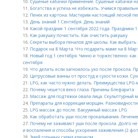
10.
Сушеные кабачки применение. Сушеные кабачки на
11.
Богатства и успеха не избежать. Учимся правиль
12.
Пенек из картона. Мастерим настоящий лесной пе
13.
День знаний 1 Сентября. День знаний
14.
Какой праздник 1 сентября 2022 года. Праздники 1
15.
Как ракушку почистить. Как очистить ракушку
16.
Секреты выбора пеналов для школы. Как выбрать
17.
Подарок на 8 Марта. Что подарить маме на 8 Мар
18.
Новый год 1 сентября. Чинно и торжественно: как
сентября
19.
Что делать если загноилось ухо после прокола. 
20.
Цитрусовые ванны от простуд и сухости кожи. Сух
21.
LPG, как часто нужно делать. Преимущества LPG-
22.
Почему чешется веко глаза. Причины блефарита
23.
Массаж для подтяжки овала лица. Скульптурный 
24.
Препараты для коррекции морщин. Разновидност
25.
LPG массаж до после. Вакуумный массаж LPG
26.
Как обработать уши после прокалывания. Лечени
27.
Почему не заживают уши после прокола. Долго не
и воспаления и способы ускорения заживления (2 фо
28.
Змей горыныч схема крючком.