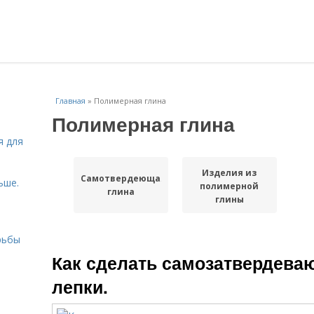
Главная
»
Полимерная глина
Полимерная глина
я для
Изделия из
Самотвердеющая
ьше.
полимерной
глина
глины
рьбы
Как сделать самозатвердева
лепки.