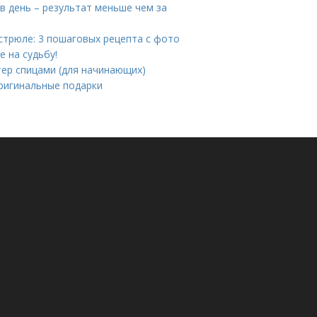
в день – результат меньше чем за
астрюле: 3 пошаговых рецепта с фото
е на судьбу!
тер спицами (для начинающих)
Оригинальные подарки