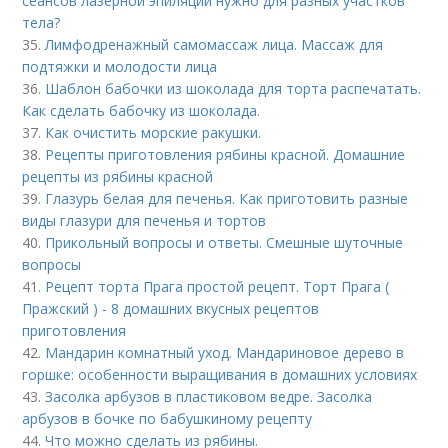
сеансов лазерной эпиляции нужно для разных участков
тела?
35.
Лимфодренажный самомассаж лица. Массаж для
подтяжки и молодости лица
36.
Шаблон бабочки из шоколада для торта распечатать.
Как сделать бабочку из шоколада.
37.
Как очистить морские ракушки.
38.
Рецепты приготовления рябины красной. Домашние
рецепты из рябины красной
39.
Глазурь белая для печенья. Как приготовить разные
виды глазури для печенья и тортов
40.
Прикольный вопросы и ответы. Смешные шуточные
вопросы
41.
Рецепт торта Прага простой рецепт. Торт Прага (
Пражский ) - 8 домашних вкусных рецептов
приготовления
42.
Мандарин комнатный уход. Мандариновое дерево в
горшке: особенности выращивания в домашних условиях
43.
Засолка арбузов в пластиковом ведре. Засолка
арбузов в бочке по бабушкиному рецепту
44.
Что можно сделать из рябины.