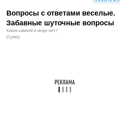
Показать все
Загадки с
Вопросы с ответами веселые.
нормальными
ответами
Забавные шуточные вопросы
Каких камней в море нет?
(Сухих)