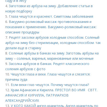
саду и в лесу
4.
Заготовки из арбуза на зиму. Добавление статьи в
новую подборку
5.
Глаза чешутся и краснеют. Симптомы заболевания
6.
Вакуумно-роликовый массаж противопоказания и
показания к применению. Вакуумно-роликовый массаж:
описание процедуры
7.
Рецепт засолки арбузов холодным способом. Соленый
арбуз на зиму без стерилизации, холодным способом: так
делали еще в старину
8.
Соленые арбузы в банках на зиму. Заготовь арбузы на
зиму – соленья, варенья, маринованные или моченые
9.
Засолка арбузов в банках. Рецепт классического
соления арбузов с фото
10.
Чешутся глаза и веки. Глаза чешутся и слезятся:
причины зуда
11.
Если веки глаз чешутся. Почему чешутся глаза?
12.
Храм Афанасия и Кирилла. ПРЕСТОЛ ВО ИМЯ СВТТ.
АФАНАСИЯ И КИРИЛЛА, ПАТРИАРХОВ
АЛЕКСАНДРИЙСКИХ
13.
У КОГО КАКОЙ ангел-хранитель. Ангел-хранитель по