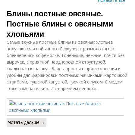
Показать все
Блины постные овсяные.
Блины на овсяном
Постные запеканки
молоке
Постные блины с овсяными
хлопьями
Самые вкусные постные блины из овсяных хлопьев
Постная запеканка
Постные блюда
получаются из обычного Геркулеса, размолотого в
блендере или кофемолке. Тоненькие, нежные, почти без
дырочек, с приятной неоднородной структурой,
сладковатые на вкус. Блины просты в приготовлении и
удобны для фаршировки постными начинками: картошкой
Постные рецепты
Постный стол
с грибами, тушеной капустой, гречкой с луком. С медом
тоже замечательно. И с вареньем неплохо.
Блины с ягодным
соусом
Читать дальше →