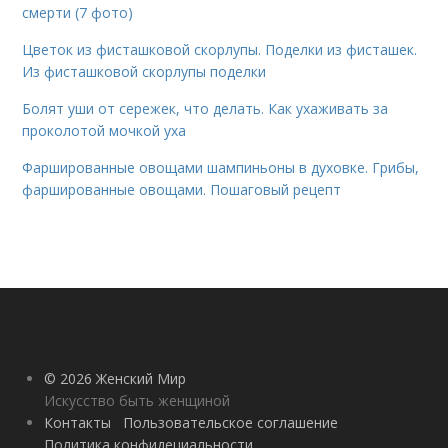
смерти (7 фото)
Цветок из фисташковой скорлупы. Поделки из фисташек.
Из фисташковой скорлупы поделки
Болят уши от сережек, что делать. Как ухаживать за
проколотой мочкой уха
Фаршированные овощами шампиньоны в духовке. Грибы,
фаршированные овощами. Пошаговый рецепт
© 2026 Женский Мир
Искусство быть женщиной
Контакты
Пользовательское соглашение
Политика конфидециальности