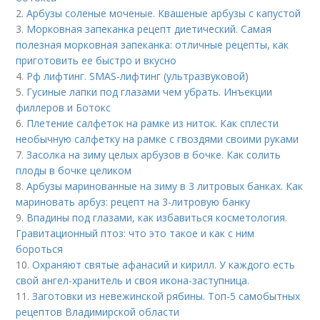
2.
Арбузы соленые моченые. Квашеные арбузы с капустой
3.
Морковная запеканка рецепт диетический. Самая
полезная морковная запеканка: отличные рецепты, как
приготовить ее быстро и вкусно
4.
Рф лифтинг. SMAS-лифтинг (ультразвуковой)
5.
Гусиные лапки под глазами чем убрать. Инъекции
филлеров и Ботокс
6.
Плетение салфеток на рамке из ниток. Как сплести
необычную салфетку на рамке с гвоздями своими руками
7.
Засолка на зиму целых арбузов в бочке. Как солить
плоды в бочке целиком
8.
Арбузы маринованные на зиму в 3 литровых банках. Как
мариновать арбуз: рецепт на 3-литровую банку
9.
Впадины под глазами, как избавиться косметология.
Гравитационный птоз: что это такое и как с ним
бороться
10.
Охраняют святые афанасий и кирилл. У каждого есть
свой ангел-хранитель и своя икона-заступница.
11.
Заготовки из невежинской рябины. Топ-5 самобытных
рецептов Владимирской области