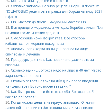
20.
Конъюнктивит у детей и взрослых.
21.
Суповые заправки на зиму рецепты борщ. 8 простых
ПОШАГОВЫХ рецептов заправки для борща на зиму 2021
с фото
22.
LPG массаж до после. Вакуумный массаж LPG
23.
Вся правда о морщинах и методах борьбы с ними. При
помощи косметических средств
24.
Омоложение кожи вокруг глаз. Все способы
избавиться от морщин вокруг глаз
25.
Апельсиновая корка на лице. Розацеа на лице:
симптомы и лечение
26.
Процедуры для глаз. Как правильно ухаживать за
глазами?
27.
Сколько единиц ботокса надо на лицо в 40 лет. Часто
задаваемые вопросы
28.
Сколько встает Ботокс на лбу дней после введения.
Как действует Ботокс после введения?
29.
Как быстро вывести ботокс со лба. Ботокс в лоб –,
как это работает?
30.
Когда можно делать лазерную эпиляцию. Отличия
лазерной эпиляции от фотоэпиляции и других видов