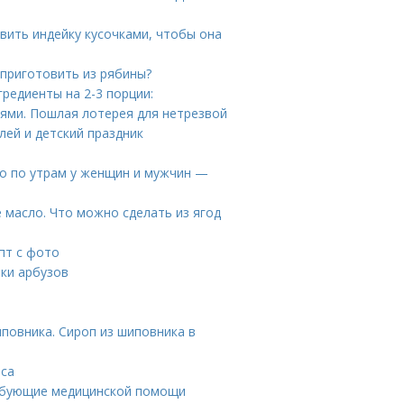
вить индейку кусочками, чтобы она
 приготовить из рябины?
редиенты на 2-3 порции:
иями. Пошлая лотерея для нетрезвой
ей и детский праздник
цо по утрам у женщин и мужчин —
 масло. Что можно сделать из ягод
пт с фото
лки арбузов
иповника. Сироп из шиповника в
оса
ребующие медицинской помощи