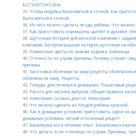
БОТУЛОТОКСИНА
35.
Чтобы индейка была мягкой и сочной. Как пригото
была мягкой и сочной
36.
Из чего можно сделать ягоды рябины. Что можно
37.
Как приготовить корнишоны цыплят в духовке. Инг
38.
Шуточная лотерея для веселой компании с задан
компании. Беспроигрышная лотерея шуточная на юбил
39.
Комнатные цветы по знакам зодиака. Близнецы
40.
Отечность по утрам причины. Почему отекает ли
причины
41.
Заготовка облепихи на зиму рецепты облепиховое
облепихи на зиму. Рецепты
42.
Глазурь для печенья в домашних. Пошаговый реце
43.
Рассол для засолки арбузов. Общие правила засо
44.
Новолуние сколько длится. Новолуние
45.
Что можно сделать из плодов рябины красной.
46.
Как в домашних условиях приготовить сироп из ш
домашних условиях: легкий и полезный рецепт
47.
Базалиома носа лечение опыт. Базалиома кожи н
48.
Что делать если отекаешь по утрам. Причины, т