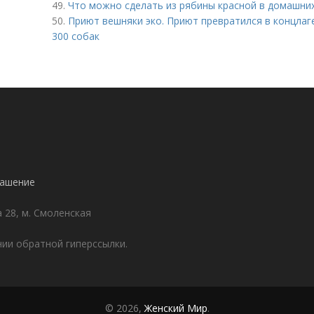
49.
Что можно сделать из рябины красной в домашних
50.
Приют вешняки эко. Приют превратился в концлаг
300 собак
лашение
а 28, м. Смоленская
ии обратной гиперссылки.
© 2026,
Женский Мир
.