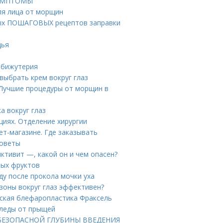
 СИМПТОМЫ
ля лица от морщин
стых ПОШАГОВЫХ рецептов заправки
дья
е
 бижутерия
 выбрать крем вокруг глаз
 Лучшие процедуры от морщин в
а вокруг глаз
циях. Отделение хирургии
ет-магазине. Где заказывать
советы
тивит —, какой он и чем опасен?
вых фруктов
ду после прокола мочки уха
 зоны вокруг глаз эффективен?
нская блефаропластика Фраксель
следы от прыщей
ТА БЕЗОПАСНОЙ ГЛУБИНЫ ВВЕДЕНИЯ