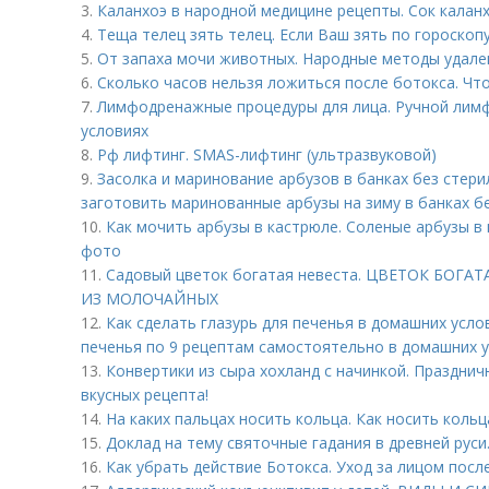
3.
Каланхоэ в народной медицине рецепты. Сок калан
4.
Теща телец зять телец. Если Ваш зять по гороскопу ...
5.
От запаха мочи животных. Народные методы удале
6.
Сколько часов нельзя ложиться после ботокса. Чт
7.
Лимфодренажные процедуры для лица. Ручной лим
условиях
8.
Рф лифтинг. SMAS-лифтинг (ультразвуковой)
9.
Засолка и маринование арбузов в банках без стери
заготовить маринованные арбузы на зиму в банках б
10.
Как мочить арбузы в кастрюле. Соленые арбузы в 
фото
11.
Садовый цветок богатая невеста. ЦВЕТОК БОГА
ИЗ МОЛОЧАЙНЫХ
12.
Как сделать глазурь для печенья в домашних услов
печенья по 9 рецептам самостоятельно в домашних 
13.
Конвертики из сыра хохланд с начинкой. Празднич
вкусных рецепта!
14.
На каких пальцах носить кольца. Как носить коль
15.
Доклад на тему святочные гадания в древней руси
16.
Как убрать действие Ботокса. Уход за лицом посл