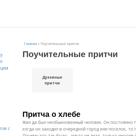
Главная
»
Поучительные притчи
Поучительные притчи
у.
со
рцем
Духовные
притчи
Притча о хлебе
Жил да был необыкновенный человек. Он постоянно п
тов с
когда он заходил в очередной город или поселок, то 
Почему это так было - никто не знал, только многие