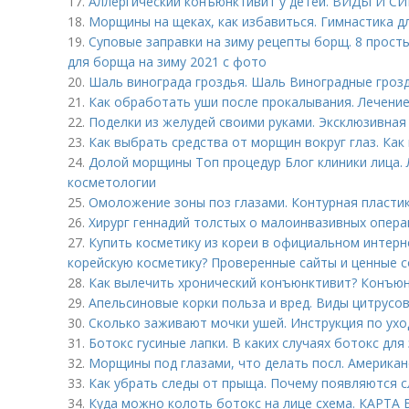
17.
Аллергический конъюнктивит у детей. ВИДЫ И
18.
Морщины на щеках, как избавиться. Гимнастика д
19.
Суповые заправки на зиму рецепты борщ. 8 про
для борща на зиму 2021 с фото
20.
Шаль винограда гроздья. Шаль Виноградные гроз
21.
Как обработать уши после прокалывания. Лечени
22.
Поделки из желудей своими руками. Эксклюзивная
23.
Как выбрать средства от морщин вокруг глаз. Как
24.
Долой морщины Топ процедур Блог клиники лица.
косметологии
25.
Омоложение зоны поз глазами. Контурная пластик
26.
Хирург геннадий толстых о малоинвазивных опера
27.
Купить косметику из кореи в официальном интерн
корейскую косметику? Проверенные сайты и ценные 
28.
Как вылечить хронический конъюнктивит? Конъюнк
29.
Апельсиновые корки польза и вред. Виды цитрусо
30.
Сколько заживают мочки ушей. Инструкция по ухо
31.
Ботокс гусиные лапки. В каких случаях ботокс для
32.
Морщины под глазами, что делать посл. Америка
33.
Как убрать следы от прыща. Почему появляются 
34.
Куда можно колоть ботокс на лице схема. КАР