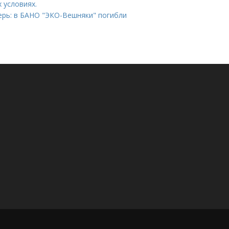
 условиях.
ерь: в БАНО "ЭКО-Вешняки" погибли