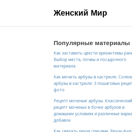
Женский Мир
Популярные материалы
Как заставить цвести хризантемы ран
Выбор места, почвы и посадочного
материала
Как мочить арбузы в кастрюле. Солен
арбузы в кастрюле: 3 пошаговых реце
фото
Рецепт моченые арбузы. Классически
рецепт моченых в бочке арбузов в
домашних условиях и различные вари
добавок
Как связать рюши спицами. Рюши-фал