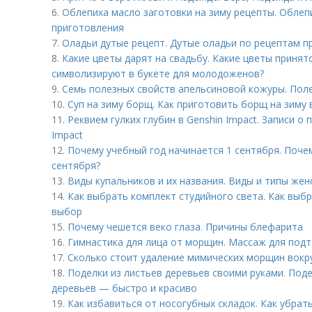
6.
Облепиха масло заготовки на зиму рецепты. Облепи
приготовления
7.
Оладьи дутые рецепт. Дутые оладьи по рецептам п
8.
Какие цветы дарят на свадьбу. Какие цветы принято
символизируют в букете для молодоженов?
9.
Семь полезных свойств апельсиновой кожуры. Пол
10.
Суп на зиму борщ. Как приготовить борщ на зиму 
11.
Реквием гулких глубин в Genshin Impact. Записи о
Impact
12.
Почему учебный год начинается 1 сентября. Поче
сентября?
13.
Виды купальников и их названия. Виды и типы жен
14.
Как выбрать комплект студийного света. Как выбр
выбор
15.
Почему чешется веко глаза. Причины блефарита
16.
Гимнастика для лица от морщин. Массаж для под
17.
Сколько стоит удаление мимических морщин вокру
18.
Поделки из листьев деревьев своими руками. Поде
деревьев — быстро и красиво
19.
Как избавиться от носогубных складок. Как убрат