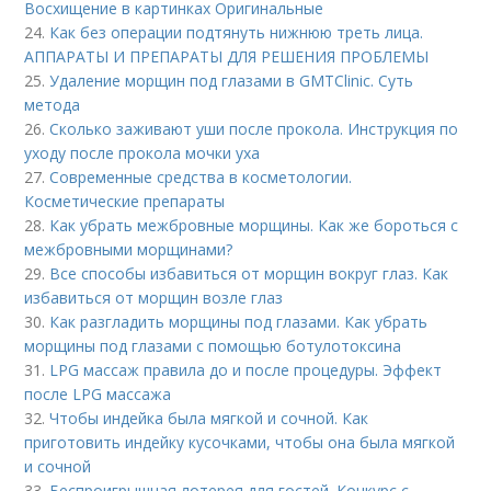
Восхищение в картинках Оригинальные
24.
Как без операции подтянуть нижнюю треть лица.
АППАРАТЫ И ПРЕПАРАТЫ ДЛЯ РЕШЕНИЯ ПРОБЛЕМЫ
25.
Удаление морщин под глазами в GMTClinic. Суть
метода
26.
Сколько заживают уши после прокола. Инструкция по
уходу после прокола мочки уха
27.
Современные средства в косметологии.
Косметические препараты
28.
Как убрать межбровные морщины. Как же бороться с
межбровными морщинами?
29.
Все способы избавиться от морщин вокруг глаз. Как
избавиться от морщин возле глаз
30.
Как разгладить морщины под глазами. Как убрать
морщины под глазами с помощью ботулотоксина
31.
LPG массаж правила до и после процедуры. Эффект
после LPG массажа
32.
Чтобы индейка была мягкой и сочной. Как
приготовить индейку кусочками, чтобы она была мягкой
и сочной
33.
Беспроигрышная лотерея для гостей. Конкурс с