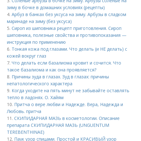
3.
Соленые арбузы в бочке на зиму. Арбузы соленые на
зиму в бочке в домашних условиях (рецепты)
4.
Арбуз в банках без уксуса на зиму. Арбузы в сладком
маринаде на зиму (без уксуса)
5.
Сироп из шиповника рецепт приготовления. Сироп
шиповника, полезные свойства и противопоказания —
инструкция по применению
6.
Тонкая кожа под глазами. Что делать (и НЕ делать) с
кожей вокруг глаз
7.
Что делать если базалиома кровит и сочится. Что
такое базалиома и как она проявляется?
8.
Причины зуда в глазах. Зуд в глазах: причины
непатологического характера
9.
Когда уходите на пять минут не забывайте оставлять
тепло в ладонях. О. Хайям
10.
Притча о вере любви и Надежде. Вера, Надежда и
Любовь. притча
11.
СКИПИДАРНАЯ МАЗЬ в косметологии. Описание
препарата СКИПИДАРНАЯ МАЗЬ (UNGUENTUM
TEREBENTHINAE)
12.
Паук узор спицами. Простой и КРАСИВЫЙ узор