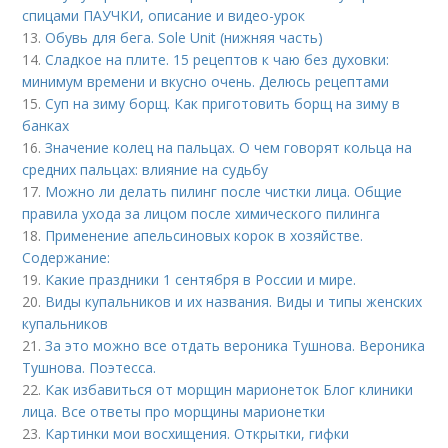
спицами ПАУЧКИ, описание и видео-урок
13.
Обувь для бега. Sole Unit (нижняя часть)
14.
Сладкое на плите. 15 рецептов к чаю без духовки:
минимум времени и вкусно очень. Делюсь рецептами
15.
Суп на зиму борщ. Как приготовить борщ на зиму в
банках
16.
Значение колец на пальцах. О чем говорят кольца на
средних пальцах: влияние на судьбу
17.
Можно ли делать пилинг после чистки лица. Общие
правила ухода за лицом после химического пилинга
18.
Применение апельсиновых корок в хозяйстве.
Содержание:
19.
Какие праздники 1 сентября в России и мире.
20.
Виды купальников и их названия. Виды и типы женских
купальников
21.
За это можно все отдать вероника Тушнова. Вероника
Тушнова. Поэтесса.
22.
Как избавиться от морщин марионеток Блог клиники
лица. Все ответы про морщины марионетки
23.
Картинки мои восхищения. Открытки, гифки