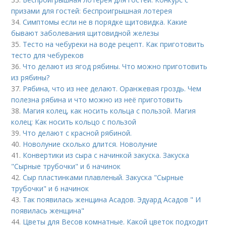
призами для гостей: беспроигрышная лотерея
34.
Симптомы если не в порядке щитовидка. Какие
бывают заболевания щитовидной железы
35.
Тесто на чебуреки на воде рецепт. Как приготовить
тесто для чебуреков
36.
Что делают из ягод рябины. Что можно приготовить
из рябины?
37.
Рябина, что из нее делают. Оранжевая гроздь. Чем
полезна рябина и что можно из неё приготовить
38.
Магия колец, как носить кольца с пользой. Магия
колец: Как носить кольцо с пользой
39.
Что делают с красной рябиной.
40.
Новолуние сколько длится. Новолуние
41.
Конвертики из сыра с начинкой закуска. Закуска
"Сырные трубочки" и 6 начинок
42.
Сыр пластинками плавленый. Закуска "Сырные
трубочки" и 6 начинок
43.
Так появилась женщина Асадов. Эдуард Асадов " И
появилась женщина"
44.
Цветы для Весов комнатные. Какой цветок подходит