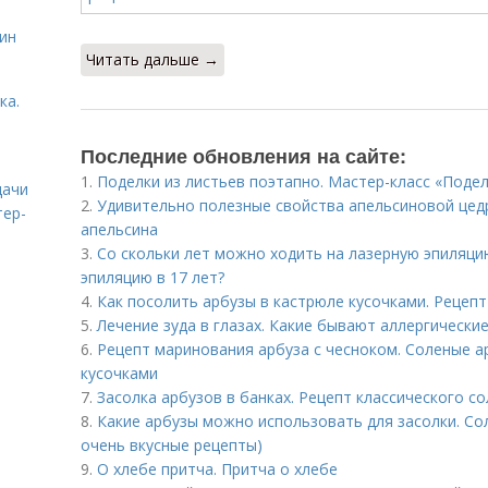
ин
Читать дальше →
ка.
Последние обновления на сайте:
1.
Поделки из листьев поэтапно. Мастер-класс «Подел
дачи
2.
Удивительно полезные свойства апельсиновой цедр
тер-
апельсина
3.
Со скольки лет можно ходить на лазерную эпиляци
эпиляцию в 17 лет?
4.
Как посолить арбузы в кастрюле кусочками. Рецепт
5.
Лечение зуда в глазах. Какие бывают аллергически
6.
Рецепт маринования арбуза с чесноком. Соленые а
кусочками
7.
Засолка арбузов в банках. Рецепт классического с
8.
Какие арбузы можно использовать для засолки. Сол
очень вкусные рецепты)
9.
О хлебе притча. Притча о хлебе