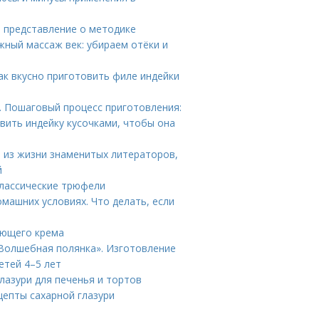
е представление о методике
ный массаж век: убираем отёки и
Как вкусно приготовить филе индейки
у. Пошаговый процесс приготовления:
вить индейку кусочками, чтобы она
 из жизни знаменитых литераторов,
й
Классические трюфели
омашних условиях. Что делать, если
ающего крема
 «Волшебная полянка». Изготовление
етей 4–5 лет
глазури для печенья и тортов
цепты сахарной глазури