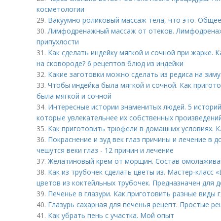
косметологии
29.
Вакуумно роликовый массаж тела, что это. Обще
30.
Лимфодренажный массаж от отеков. Лимфодренаж
припухлости
31.
Как сделать индейку мягкой и сочной при жарке. 
на сковороде? 6 рецептов блюд из индейки
32.
Какие заготовки можно сделать из редиса на зим
33.
Чтобы индейка была мягкой и сочной. Как пригото
была мягкой и сочной
34.
Интересные истории знаменитых людей. 5 историй
которые увлекательнее их собственных произведени
35.
Как приготовить трюфели в домашних условиях. 
36.
Покраснение и зуд век глаз причины и лечение в д
чешутся веки глаз - 12 причин и лечение
37.
Желатиновый крем от морщин. Состав омолажив
38.
Как из трубочек сделать цветы из. Мастер-класс
цветов из коктейльных трубочек. Предназначен для д
39.
Печенье в глазури. Как приготовить разные виды 
40.
Глазурь сахарная для печенья рецепт. Простые ре
41.
Как убрать пень с участка. Мой опыт