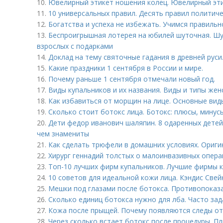
10.
Ювелирный этикет ношения колец. Ювелирный эт
11.
10 универсальных правил. Десять правил политич
12.
Богатства и успеха не избежать. Учимся правиль
13.
Беспроигрышная лотерея на юбилей шуточная. Шу
взрослых с подарками
14.
Доклад на тему святочные гадания в древней руси
15.
Какие праздники 1 сентября в России и мире.
16.
Почему раньше 1 сентября отмечали новый год.
17.
Виды купальников и их названия. Виды и типы жен
18.
Как избавиться от морщин на лице. Основные ви
19.
Сколько стоит ботокс лица. Ботокс: плюсы, минус
20.
Дети федор иванович шаляпин. 8 одаренных детей
чем знамениты
21.
Как сделать трюфели в домашних условиях. Ориг
22.
Хирург геннадий толстых о малоинвазивных опера
23.
Топ-10 лучших фирм купальников. Лучшие фирмы 
24.
10 советов для идеальной кожи лица. Кэндис Све
25.
Мешки под глазами после ботокса. Противопоказа
26.
Сколько единиц ботокса нужно для лба. Часто за
27.
Кожа после прыщей. Почему появляются следы о
28.
Через сколько встает ботокс после процедуры. П