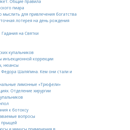
икет. Общие правила
еского пиара
но мыслить для привлечения богатства
точная лотерея на день рождения
. Гадания на Святки
ских купальников
ды инъекционной коррекции
ы, нюансы
 Федора Шаляпина. Кем они стали и
инальные лимонные «Трюфели»
циях. Отделение хирургии
купальников
йнпол
ния к ботоксу
даваемые вопросы
т прыщей
люсы и минусы применения в