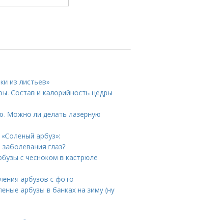
ки из листьев»
ы. Состав и калорийность цедры
ю. Можно ли делать лазерную
 «Соленый арбуз»:
е заболевания глаз?
рбузы с чесноком в кастрюле
оления арбузов с фото
еные арбузы в банках на зиму (ну