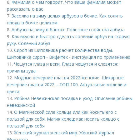
6.
Фамилия о чем говорит. Что ваша фамилия может
рассказать о вас
7.
Засолка на зиму целых арбузов в бочке. Как солить
плоды в бочке целиком
8.
Арбузы на зиму в банках. Полезные свойства арбуза
9.
Как вкусно и быстро сделать соленый арбуз на скорую
руку. Соленый арбуз
10.
Сироп из шиповника расчет количества воды.
Шиповника сироп - Вифитех - инструкция по применению
11.
Чешутся глаза и веки. Глаза чешутся и слезятся:
причины зуда
12.
Модные вечерние платья 2022 женские. Шикарные
вечерние платья 2022 – ТОП-100. Актуальные модели и
цвета
13.
Рябина Невежинская посадка и уход. Описание рябины
невежинской
14.
О Магической силе кольца или как носить его с
пользой для себя. Магия колец: как носить кольцо с
пользой для себя
15.
Женский журнал женский мир. Женский журнал
Woman.ru