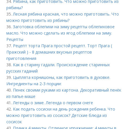
34.
Рябина, как приготовить. Что можно приготовить из
рябины?
35.
Лесная рябина красная, что можно приготовить. Что
можно приготовить из рябины?
36.
Заготовка облепихи на зиму рецепты облепиховое
масло. Что можно сделать из ягод облепихи на зиму.
Рецепты
37.
Рецепт торта Прага простой рецепт. Торт Прага (
Пражский ) - 8 домашних вкусных рецептов
приготовления
38.
Как в старину гадали. Происхождение старинных
русских гаданий
39.
Цыплята корнишоны, как приготовить в духовке.
Ингредиенты на 2-3 порции:
40.
Пенек своими руками из картона. Декоративный пенёк
из папье-маше
41.
Легенды о зиме. Легенда о первом снеге
42.
Как подать сосиски на день рождения ребенка. Что
можно приготовить из сосисок? Детские блюда из
сосисок
43.
Планка 4 минуты. Отличное упражнение: 4 минуты в