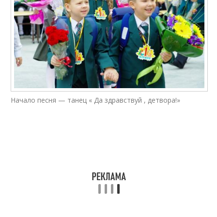
Начало песня — танец « Да здравствуй , детвора!»