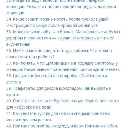
33.
Когда выпадут волосы после первой лазерной
эпиляции. Результат после первой процедуры лазерной
эпиляции
34.
Какие серьги можно носить после прокола ушей.
Инструкция по уходу после прокола мочки уха
35.
Малосольные арбузы в банках. Малосольные арбузы с
укропом и пряностями — за уши не оторвать от такой
вкуснятины!
36.
Из чего можно сделать ягоды рябины. Что можно
приготовить из рябины?
37.
Как понять, что щитовидка не в порядке симптомы у
женщин. Какие бывают заболевания щитовидной железы
38.
Цельнокройное платье выкройка. Особенности
фасона
39.
Трафареты для декора шоколадом: как выбрать и
купить
40.
Простое тесто на чебуреки на воде. Хрустящее тесто
для чебуреков на воде
41.
Как связать куртку для собаки спицами. Снимаем
мерки и делаем расчет
42.
Притча про любовь надежду и веру. Притча о Любви,