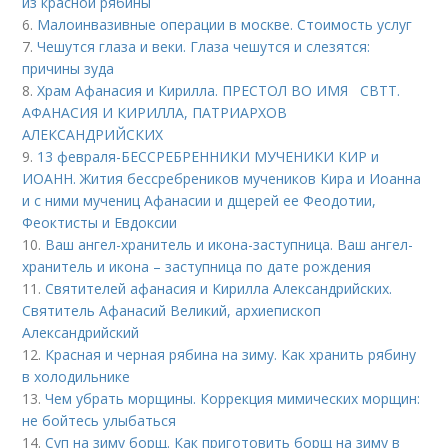
из красной рябины
6.
Малоинвазивные операции в москве. Стоимость услуг
7.
Чешутся глаза и веки. Глаза чешутся и слезятся:
причины зуда
8.
Храм Афанасия и Кирилла. ПРЕСТОЛ ВО ИМЯ СВТТ.
АФАНАСИЯ И КИРИЛЛА, ПАТРИАРХОВ
АЛЕКСАНДРИЙСКИХ
9.
13 февраля-БЕССРЕБРЕННИКИ МУЧЕНИКИ КИР и
ИОАНН. Жития бессребреников мучеников Кира и Иоанна
и с ними мучениц Афанасии и дщерей ее Феодотии,
Феоктисты и Евдоксии
10.
Ваш ангел-хранитель и икона-заступница. Ваш ангел-
хранитель и икона – заступница по дате рождения
11.
Святителей афанасия и Кирилла Александрийских.
Святитель Афанасий Великий, архиепископ
Александрийский
12.
Красная и черная рябина на зиму. Как хранить рябину
в холодильнике
13.
Чем убрать морщины. Коррекция мимических морщин:
не бойтесь улыбаться
14.
Суп на зиму борщ. Как приготовить борщ на зиму в