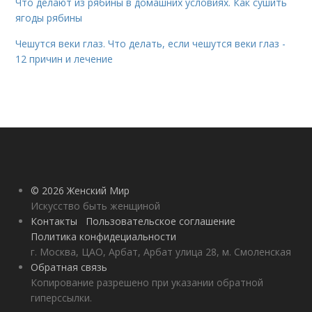
Что делают из рябины в домашних условиях. Как сушить
ягоды рябины
Чешутся веки глаз. Что делать, если чешутся веки глаз -
12 причин и лечение
© 2026 Женский Мир
Искусство быть женщиной
Контакты
Пользовательское соглашение
Политика конфидециальности
г. Москва, ЦАО, Арбат, Арбат улица 28, м. Смоленская
Обратная связь
Копирование разрешено при указании обратной
гиперссылки.