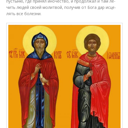
пу­сты­ню, где при­нял ино­че­ство, и про­дол­жал и там ле­
чить лю­дей сво­ей мо­лит­вой, по­лу­чив от Бо­га дар ис­це­
лять все бо­лез­ни.