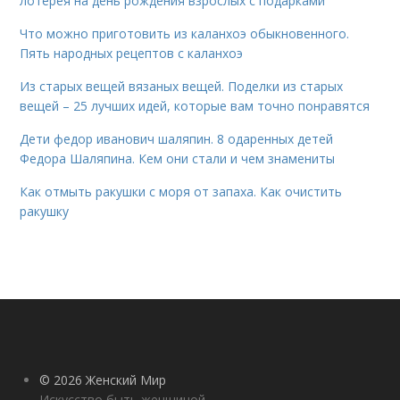
лотерея на день рождения взрослых с подарками
Что можно приготовить из каланхоэ обыкновенного.
Пять народных рецептов с каланхоэ
Из старых вещей вязаных вещей. Поделки из старых
вещей – 25 лучших идей, которые вам точно понравятся
Дети федор иванович шаляпин. 8 одаренных детей
Федора Шаляпина. Кем они стали и чем знамениты
Как отмыть ракушки с моря от запаха. Как очистить
ракушку
© 2026 Женский Мир
Искусство быть женщиной