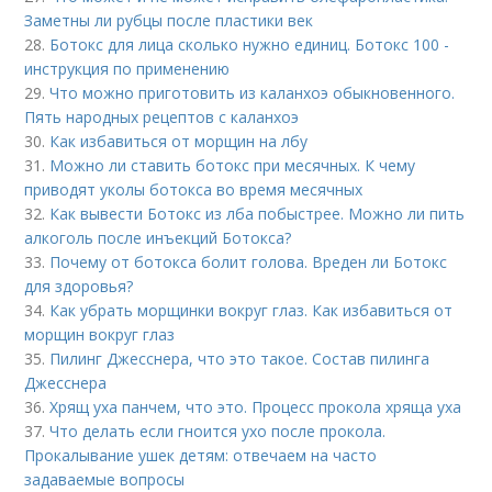
Заметны ли рубцы после пластики век
28.
Ботокс для лица сколько нужно единиц. Ботокс 100 -
инструкция по применению
29.
Что можно приготовить из каланхоэ обыкновенного.
Пять народных рецептов с каланхоэ
30.
Как избавиться от морщин на лбу
31.
Можно ли ставить ботокс при месячных. К чему
приводят уколы ботокса во время месячных
32.
Как вывести Ботокс из лба побыстрее. Можно ли пить
алкоголь после инъекций Ботокса?
33.
Почему от ботокса болит голова. Вреден ли Ботокс
для здоровья?
34.
Как убрать морщинки вокруг глаз. Как избавиться от
морщин вокруг глаз
35.
Пилинг Джесснера, что это такое. Состав пилинга
Джесснера
36.
Хрящ уха панчем, что это. Процесс прокола хряща уха
37.
Что делать если гноится ухо после прокола.
Прокалывание ушек детям: отвечаем на часто
задаваемые вопросы