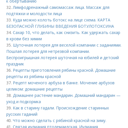
к обёртыванию
32.
Лимфодренажный самомассаж лица. Массаж для
подтяжки и молодости лица
33.
Куда можно колоть ботокс на лице схема. КАРТА
БЕЗОПАСНОЙ ГЛУБИНЫ ВВЕДЕНИЯ БОТУЛОТОКСИНА
34.
Сахар 10, что делать, как снизить. Как удержать сахар
в крови без химии
35.
Шуточная лотерея для веселой компании с заданиями.
Пошлая лотерея для нетрезвой компании.
Беспроигрышная лотерея шуточная на юбилей и детский
праздник
36.
Рецепты приготовления рябины красной. Домашние
рецепты из рябины красной
37.
Рецепт моченого арбуза в банке. Мочение арбузов
целиком: домашние рецепты
38.
Домашнее растение мандарин. Домашний мандарин —
уход и подкормка
39.
Как в старину гадали. Происхождение старинных
русских гаданий
40.
Что можно сделать с рябиной красной на зиму.
41.
Святая иулиания птолемаидская. Иулиания