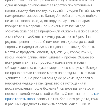
одна легенда приписывает авторство приготовления
плова самому Чингисхану, который, покорив Китай, далее
намеревался завоевать Запад. А чтобы в походе войско
не испытывало голода, он поручил лучшим поварам
изобрести универсальное и очень сытное блюдо.
Монгольские повара предложили обжарить в жире мясо,
а китайские – добавить к нему рассыпчатый рис. Так
родился рецепт плова. С ним воитель дошел до самой
Европы. В народных кухнях в кушанье стали добавлять
местные продукты: овощи, нут, специи, горох, грибы,
изюм, курагу, сливы, айву, шпинат и прочее. Общее во
всех рецептах – это процесс накаливания масла и
обжарки зирвака из лука и моркови со специями. Блюдо
по право заняло главное место на праздничных столах.
Удивительно, но рис с мясом даже рекомендовался в
народной медицине как средство от истощения и
восстановления после болезней, сытное питание до и
после тяжелой физической работы. Ответ на вопрос,
как
приготовить плов
, зависит от выбранного рецепта, коих
в разных народностях насчитывается более 3000. В