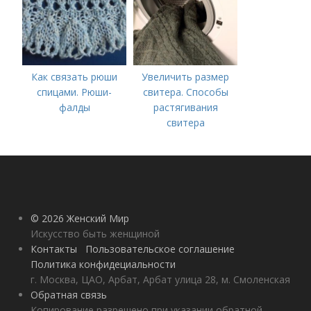
Как связать рюши
Увеличить размер
спицами. Рюши-
свитера. Способы
фалды
растягивания
свитера
© 2026 Женский Мир
Искусство быть женщиной
Контакты
Пользовательское соглашение
Политика конфидециальности
г. Москва, ЦАО, Арбат, Арбат улица 28, м. Смоленская
Обратная связь
Копирование разрешено при указании обратной