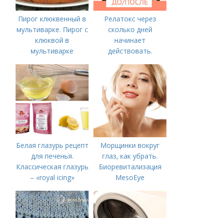
Пирог клюквенный в
Релатокс через
мультиварке. Пирог с
сколько дней
клюквой в
начинает
мультиварке
действовать.
Сравнение с
«Ботоксом»
Белая глазурь рецепт
Морщинки вокруг
для печенья.
глаз, как убрать.
Классическая глазурь
Биоревитализация
– «royal icing»
MesoEye