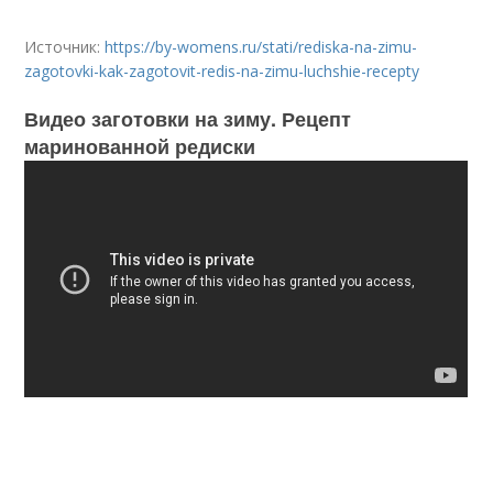
Источник:
https://by-womens.ru/stati/rediska-na-zimu-
zagotovki-kak-zagotovit-redis-na-zimu-luchshie-recepty
Видео заготовки на зиму. Рецепт
маринованной редиски