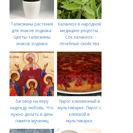
Талисманы растения
Каланхоэ в народной
для знаков зодиака.
медицине рецепты.
Цветы-талисманы
Сок каланхоэ:
знаков зодиака
лечебные свойства
Заговор на веру
Пирог клюквенный в
надежду любовь. Что
мультиварке. Пирог с
нужно делать в день
клюквой в
памяти мучениц
мультиварке
Веры, Надежды,