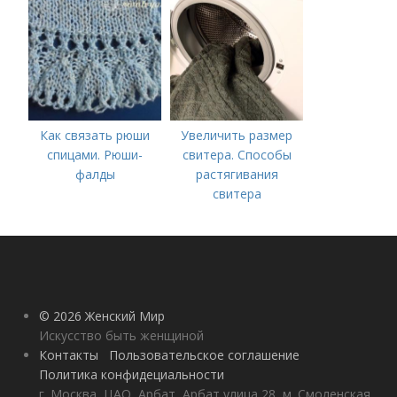
Любови и матери их
Софии 30 сентября
2022 года
Как связать рюши
Увеличить размер
спицами. Рюши-
свитера. Способы
фалды
растягивания
свитера
© 2026 Женский Мир
Искусство быть женщиной
Контакты
Пользовательское соглашение
Политика конфидециальности
г. Москва, ЦАО, Арбат, Арбат улица 28, м. Смоленская