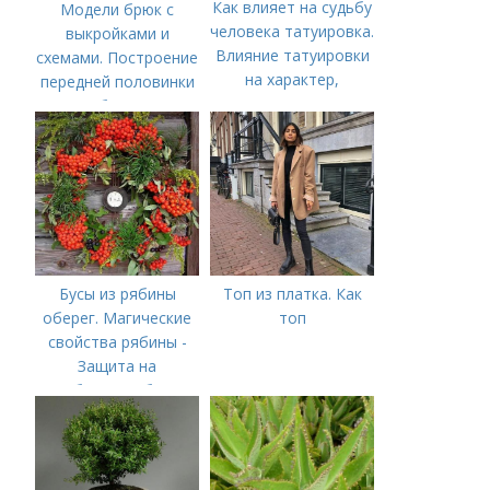
Как влияет на судьбу
Модели брюк с
человека татуировка.
выкройками и
Влияние татуировки
схемами. Построение
на характер,
передней половинки
возможности и
брюк
судьбу человека
Бусы из рябины
Топ из платка. Как
оберег. Магические
топ
свойства рябины -
Защита на
рябиновые бусы