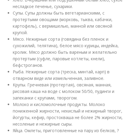
несладкое печенье, сухарики.
Супы. Супы должны быть вегетарианскими, с
протертыми овощами (морковь, тыква, кабачки,
картофель), с вермишелью, манной или овсяной
крупой.
Мясо. Нежирные сорта (говядина без пленок и
сухожилий, телятина), белое мясо курицы, индейка,
кролик. Мясо должно быть вареным и желательно
протертым (суфле, паровые котлеты, кнели),
бефстроганов.
Рыба. Нежирные сорта (треска, минтай, карп) в
отварном виде или измельченная, заливное.
Крупы. Гречневая (протертая), овсяная, манная,
рисовая каша на воде с молоком 50/50, пудинги и
запеканки с крупами, творогом.
Молоко и кисломолочные продукты. Молоко
пониженной жирности, некислый и нежирный творог,
йогурты, кефир, простокваша не более 2% жирности,
несоленые и нежирные сыры.
Яйца. Омлеты, приготовленные на пару из белков, ?