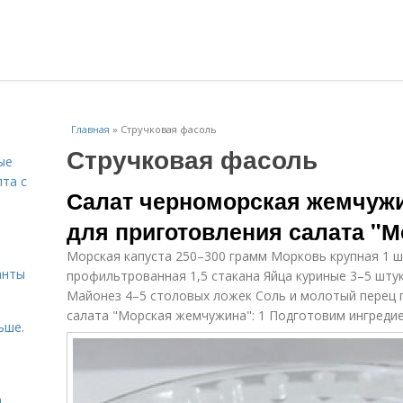
Главная
»
Стручковая фасоль
Стручковая фасоль
ые
пта с
Салат черноморская жемчужи
для приготовления салата "
й
Морская капуста 250–300 грамм Морковь крупная 1 ш
анты
профильтрованная 1,5 стакана Яйца куриные 3–5 штук
Майонез 4–5 столовых ложек Соль и молотый перец 
салата "Морская жемчужина": 1 Подготовим ингреди
ьше.
а