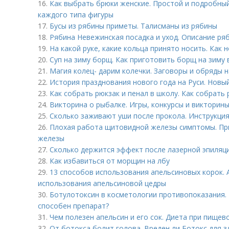
16.
Как выбрать брюки женские. Простой и подробный
каждого типа фигуры
17.
Бусы из рябины приметы. Талисманы из рябины
18.
Рябина Невежинская посадка и уход. Описание ря
19.
На какой руке, какие кольца принято носить. Как 
20.
Суп на зиму борщ. Как приготовить борщ на зиму 
21.
Магия колец- дарим колечки. Заговоры и обряды 
22.
История празднования нового года на Руси. Новый
23.
Как собрать рюкзак и пенал в школу. Как собрать 
24.
Викторина о рыбалке. Игры, конкурсы и викторины
25.
Сколько заживают уши после прокола. Инструкция
26.
Плохая работа щитовидной железы симптомы. Пр
железы
27.
Сколько держится эффект после лазерной эпиляци
28.
Как избавиться от морщин на лбу
29.
13 способов использования апельсиновых корок. 
использования апельсиновой цедры
30.
Ботулотоксин в косметологии противопоказания. Б
способен препарат?
31.
Чем полезен апельсин и его сок. Диета при пищев
32.
От ботокса болит голова. Вреден ли Ботокс для 