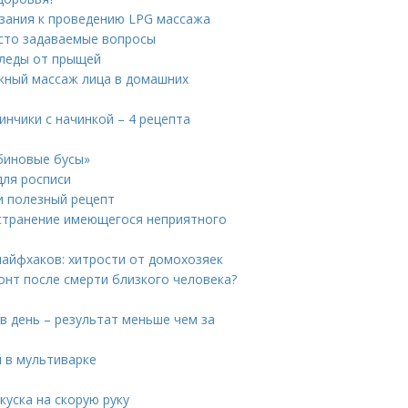
азания к проведению LPG массажа
асто задаваемые вопросы
следы от прыщей
жный массаж лица в домашних
инчики с начинкой – 4 рецепта
биновые бусы»
для росписи
и полезный рецепт
 Устранение имеющегося неприятного
лайфхаков: хитрости от домохозяек
онт после смерти близкого человека?
в день – результат меньше чем за
й в мультиварке
куска на скорую руку