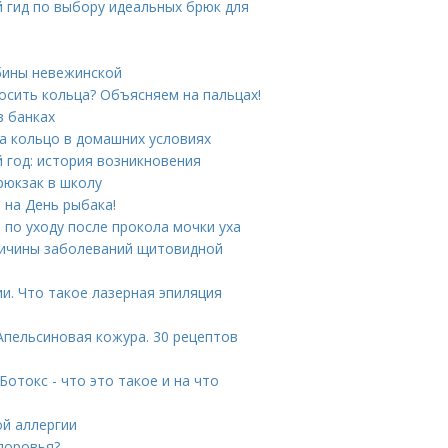
 гид по выбору идеальных брюк для
бины невежинской
носить кольца? Объясняем на пальцах!
в банках
на кольцо в домашних условиях
 год: история возникновения
рюкзак в школу
 на День рыбака!
 по уходу после прокола мочки уха
ичины заболеваний щитовидной
и. Что такое лазерная эпиляция
Апельсиновая кожура. 30 рецептов
отокс - что это такое и на что
ой аллергии
здоровья?