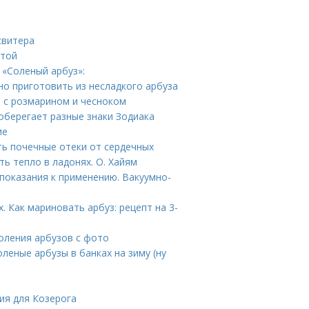
свитера
стой
 «Соленый арбуз»:
но приготовить из несладкого арбуза
 с розмарином и чесноком
 оберегает разные знаки Зодиака
ие
ть почечные отеки от сердечных
ть тепло в ладонях. О. Хайям
показания к применению. Вакуумно-
. Как мариновать арбуз: рецепт на 3-
соления арбузов с фото
леные арбузы в банках на зиму (ну
ия для Козерога