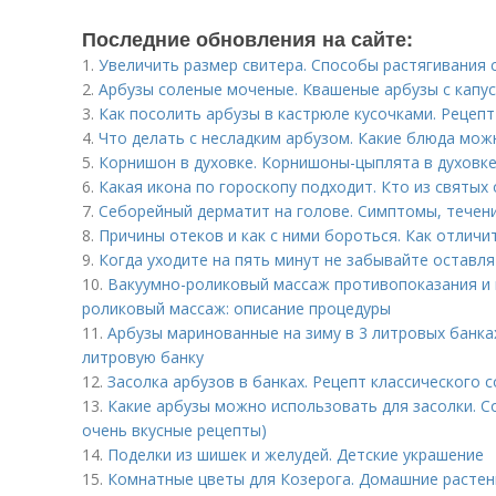
Последние обновления на сайте:
1.
Увеличить размер свитера. Способы растягивания 
2.
Арбузы соленые моченые. Квашеные арбузы с капу
3.
Как посолить арбузы в кастрюле кусочками. Рецепт
4.
Что делать с несладким арбузом. Какие блюда мож
5.
Корнишон в духовке. Корнишоны-цыплята в духовке
6.
Какая икона по гороскопу подходит. Кто из святых
7.
Себорейный дерматит на голове. Cимптомы, течен
8.
Причины отеков и как с ними бороться. Как отличи
9.
Когда уходите на пять минут не забывайте оставля
10.
Вакуумно-роликовый массаж противопоказания и 
роликовый массаж: описание процедуры
11.
Арбузы маринованные на зиму в 3 литровых банках
литровую банку
12.
Засолка арбузов в банках. Рецепт классического 
13.
Какие арбузы можно использовать для засолки. Со
очень вкусные рецепты)
14.
Поделки из шишек и желудей. Детские украшение
15.
Комнатные цветы для Козерога. Домашние растен