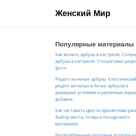
Женский Мир
Популярные материалы
Как мочить арбузы в кастрюле. Солен
арбузы в кастрюле: 3 пошаговых реце
фото
Рецепт моченые арбузы. Классически
рецепт моченых в бочке арбузов в
домашних условиях и различные вари
добавок
Как заставить цвести хризантемы ран
Выбор места, почвы и посадочного
материала
Беспроигрышная шуточная лотерея н