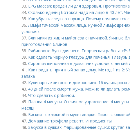
33.
LPG массаж вреден ли для здоровья. Противопок
34.
Сколько единиц ботокса надо на лицо в 40 лет. Ч
35.
Как убрать следы от прыща. Почему появляются 
36.
Лимфатический массаж лица. Ручной лимфодрена
условиях
37.
Блинчики из яиц и майонеза с начинкой. Яичные бл
приготовления блинов
38.
Рябиновые бусы для чего. Творческая работа «Ря
39.
Как сделать черную глазурь для печенья. Глазурь 
40.
Сироп из шиповника в домашних условиях: легкий 
41.
Как придать приятный запах дому. Метод 1 из 2:
запаха
42.
Кулинарные хитрости домохозяек. 16 кулинарных 
43.
40 дней после смерти мужа. Можно ли делать рем
44.
Что сделать с рябиной.
45.
Планка 4 минуты. Отличное упражнение: 4 минуты 
месяц!
46.
Бисквит с клюквой в мультиварке. Пирог с клюкво
47.
Домашние трюфели рецепт. Ингредиенты:
48.
Закуска в сушках. Фаршированные сушки: крутая за