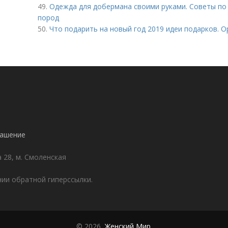
49.
Одежда для добермана своими руками. Советы по
пород
50.
Что подарить на новый год 2019 идеи подарков. 
лашение
а 28, м. Смоленская
ии обратной гиперссылки.
© 2026,
Женский Мир
.