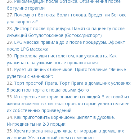
26.
Рекомендации после ботокса. Ограничения после
ботулинотерапии
27.
Почему от ботокса болит голова. Вреден ли Ботокс
для здоровья?
28.
Диспорт после процедуры. Памятка пациенту после
инъекций ботулотоксинов (ботокс/диспорт)
29.
LPG массаж правила до и после процедуры. Эффект
после LPG массажа
30.
Проколола уши пистолетом, как ухаживать. Как
ухаживать за ушками после прокалывания
31.
Рулет из яичных блинчиков. Приготовление “Яичные
рулетики с начинкой”:
32.
Торт простой Прага. Торт Прага в домашних условиях:
5 рецептов торта с пошаговыми фото
33.
Интересные истории знаменитых людей. 5 историй из
жизни знаменитых литераторов, которые увлекательнее
их собственных произведений
34.
Как приготовить корнишоны цыплят в духовке.
Ингредиенты на 2-3 порции:
35.
Крем из желатина для лица от морщин в домашних
условиях. Желатиновый крем от морщин