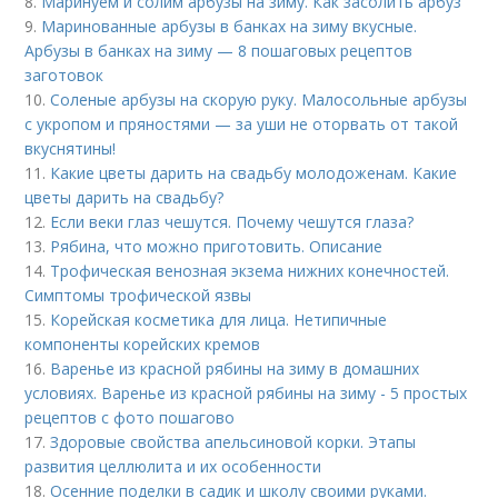
8.
Маринуем и солим арбузы на зиму. Как засолить арбуз
9.
Маринованные арбузы в банках на зиму вкусные.
Арбузы в банках на зиму — 8 пошаговых рецептов
заготовок
10.
Соленые арбузы на скорую руку. Малосольные арбузы
с укропом и пряностями — за уши не оторвать от такой
вкуснятины!
11.
Какие цветы дарить на свадьбу молодоженам. Какие
цветы дарить на свадьбу?
12.
Если веки глаз чешутся. Почему чешутся глаза?
13.
Рябина, что можно приготовить. Описание
14.
Трофическая венозная экзема нижних конечностей.
Симптомы трофической язвы
15.
Корейская косметика для лица. Нетипичные
компоненты корейских кремов
16.
Варенье из красной рябины на зиму в домашних
условиях. Варенье из красной рябины на зиму - 5 простых
рецептов с фото пошагово
17.
Здоровые свойства апельсиновой корки. Этапы
развития целлюлита и их особенности
18.
Осенние поделки в садик и школу своими руками.