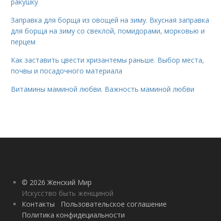
ракушку
Заправка для борща из овощей на зиму. Вкусная заправка
для борща на зиму со свеклой, помидорами, морковью и
перцем
Как заставить цвести хризантемы раньше. Выбор места,
почвы и посадочного материала
Витамины маминой любви. Важность маминой любви
© 2026 Женский Мир
Искусство быть женщиной
Контакты
Пользовательское соглашение
Политика конфидециальности