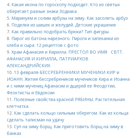
4.
Какая икона по гороскопу подходит. Кто из святых
оберегает разные знаки Зодиака
5.
Маринуем и солим арбузы на зиму. Как засолить арбуз
6.
Поделки из шишек и желудей. Детские украшение
7.
Как правильно подобрать брюки? Тип фигуры
8.
Пирог из батона нарезного. Пироги и запеканки из
хлеба и сыра: 12 рецептов с фото
9.
Храм Афанасия и Кирилла. ПРЕСТОЛ ВО ИМЯ СВТТ.
АФАНАСИЯ И КИРИЛЛА, ПАТРИАРХОВ
АЛЕКСАНДРИЙСКИХ
10.
13 февраля-БЕССРЕБРЕННИКИ МУЧЕНИКИ КИР и
ИОАНН. Жития бессребреников мучеников Кира и Иоанна
и с ними мучениц Афанасии и дщерей ее Феодотии,
Феоктисты и Евдоксии
11.
Полезные свойства красной РЯБИНЫ. Растительная
клетчатка.
12.
Как сделать кольцо сильным оберегом. Как из кольца
сделать талисман на удачу
13.
Суп на зиму борщ. Как приготовить борщ на зиму в
банках