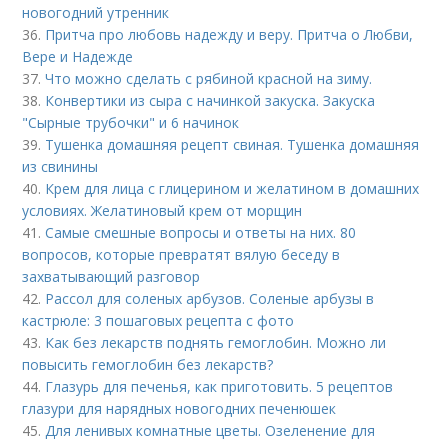
новогодний утренник
36.
Притча про любовь надежду и веру. Притча о Любви,
Вере и Надежде
37.
Что можно сделать с рябиной красной на зиму.
38.
Конвертики из сыра с начинкой закуска. Закуска
"Сырные трубочки" и 6 начинок
39.
Тушенка домашняя рецепт свиная. Тушенка домашняя
из свинины
40.
Крем для лица с глицерином и желатином в домашних
условиях. Желатиновый крем от морщин
41.
Самые смешные вопросы и ответы на них. 80
вопросов, которые превратят вялую беседу в
захватывающий разговор
42.
Рассол для соленых арбузов. Соленые арбузы в
кастрюле: 3 пошаговых рецепта с фото
43.
Как без лекарств поднять гемоглобин. Можно ли
повысить гемоглобин без лекарств?
44.
Глазурь для печенья, как приготовить. 5 рецептов
глазури для нарядных новогодних печенюшек
45.
Для ленивых комнатные цветы. Озеленение для