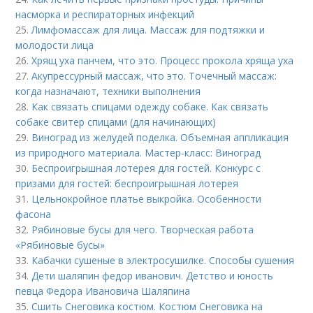
насморка и респираторных инфекций
25.
Лимфомассаж для лица. Массаж для подтяжки и
молодости лица
26.
Хрящ уха панчем, что это. Процесс прокола хряща уха
27.
Акупрессурный массаж, что это. Точечный массаж:
когда назначают, техники выполнения
28.
Как связать спицами одежду собаке. Как связать
собаке свитер спицами (для начинающих)
29.
Виноград из желудей поделка. Объемная аппликация
из природного материала. Мастер-класс: Виноград
30.
Беспроигрышная лотерея для гостей. Конкурс с
призами для гостей: беспроигрышная лотерея
31.
Цельнокройное платье выкройка. Особенности
фасона
32.
Рябиновые бусы для чего. Творческая работа
«Рябиновые бусы»
33.
Кабачки сушеные в электросушилке. Способы сушения
34.
Дети шаляпин федор иванович. Детство и юность
певца Федора Ивановича Шаляпина
35.
Сшить Снеговика костюм. Костюм Снеговика на