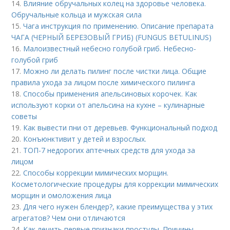
14.
Влияние обручальных колец на здоровье человека.
Обручальные кольца и мужская сила
15.
Чага инструкция по применению. Описание препарата
ЧАГА (ЧЕРНЫЙ БЕРЕЗОВЫЙ ГРИБ) (FUNGUS BETULINUS)
16.
Малоизвестный небесно голубой гриб. Небесно-
голубой гриб
17.
Можно ли делать пилинг после чистки лица. Общие
правила ухода за лицом после химического пилинга
18.
Способы применения апельсиновых корочек. Как
используют корки от апельсина на кухне – кулинарные
советы
19.
Как вывести пни от деревьев. Функциональный подход
20.
Конъюнктивит у детей и взрослых.
21.
ТОП-7 недорогих аптечных средств для ухода за
лицом
22.
Способы коррекции мимических морщин.
Косметологические процедуры для коррекции мимических
морщин и омоложения лица
23.
Для чего нужен блендер?, какие преимущества у этих
агрегатов? Чем они отличаются
24.
Как лечить первые признаки простуды. Причины