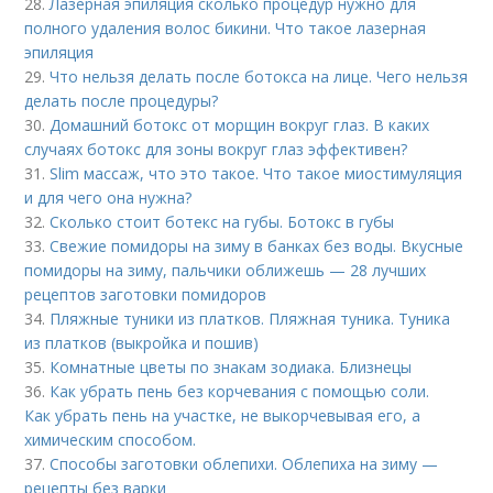
28.
Лазерная эпиляция сколько процедур нужно для
полного удаления волос бикини. Что такое лазерная
эпиляция
29.
Что нельзя делать после ботокса на лице. Чего нельзя
делать после процедуры?
30.
Домашний ботокс от морщин вокруг глаз. В каких
случаях ботокс для зоны вокруг глаз эффективен?
31.
Slim массаж, что это такое. Что такое миостимуляция
и для чего она нужна?
32.
Сколько стоит ботекс на губы. Ботокс в губы
33.
Свежие помидоры на зиму в банках без воды. Вкусные
помидоры на зиму, пальчики оближешь — 28 лучших
рецептов заготовки помидоров
34.
Пляжные туники из платков. Пляжная туника. Туника
из платков (выкройка и пошив)
35.
Комнатные цветы по знакам зодиака. Близнецы
36.
Как убрать пень без корчевания с помощью соли.
Как убрать пень на участке, не выкорчевывая его, а
химическим способом.
37.
Способы заготовки облепихи. Облепиха на зиму —
рецепты без варки