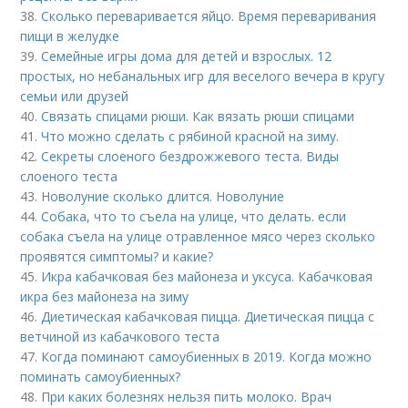
38.
Сколько переваривается яйцо. Время переваривания
пищи в желудке
39.
Семейные игры дома для детей и взрослых. 12
простых, но небанальных игр для веселого вечера в кругу
семьи или друзей
40.
Связать спицами рюши. Как вязать рюши спицами
41.
Что можно сделать с рябиной красной на зиму.
42.
Секреты слоеного бездрожжевого теста. Виды
слоеного теста
43.
Новолуние сколько длится. Новолуние
44.
Собака, что то съела на улице, что делать. если
собака съела на улице отравленное мясо через сколько
проявятся симптомы? и какие?
45.
Икра кабачковая без майонеза и уксуса. Кабачковая
икра без майонеза на зиму
46.
Диетическая кабачковая пицца. Диетическая пицца с
ветчиной из кабачкового теста
47.
Когда поминают самоубиенных в 2019. Когда можно
поминать самоубиенных?
48.
При каких болезнях нельзя пить молоко. Врач