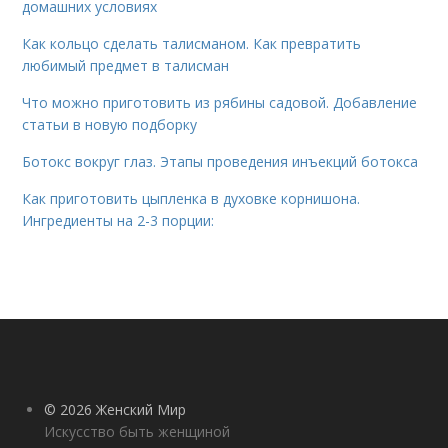
домашних условиях
Как кольцо сделать талисманом. Как превратить
любимый предмет в талисман
Что можно приготовить из рябины садовой. Добавление
статьи в новую подборку
Ботокс вокруг глаз. Этапы проведения инъекций ботокса
Как приготовить цыпленка в духовке корнишона.
Ингредиенты на 2-3 порции:
© 2026 Женский Мир
Искусство быть женщиной